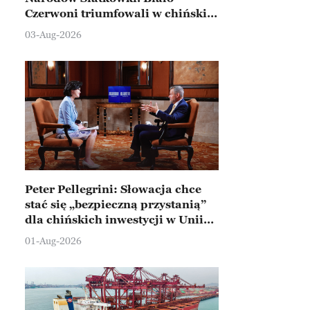
Czerwoni triumfowali w chińskim
Ningbo
03-Aug-2026
Peter Pellegrini: Słowacja chce
stać się „bezpieczną przystanią”
dla chińskich inwestycji w Unii
Europejskiej
01-Aug-2026