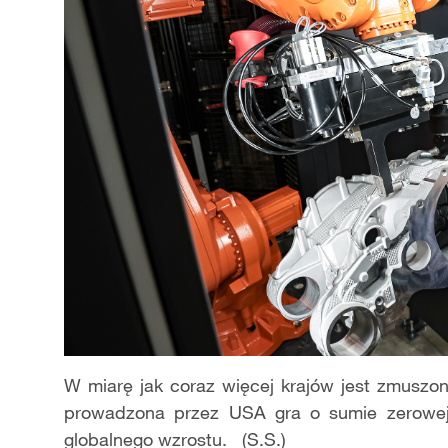
W miarę jak coraz więcej krajów jest zmusz
prowadzona przez USA gra o sumie zerowej
globalnego wzrostu. (S.S.)