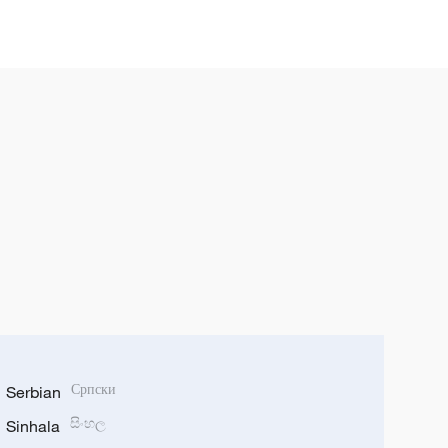
Serbian
Српски
Sinhala
සිංහල