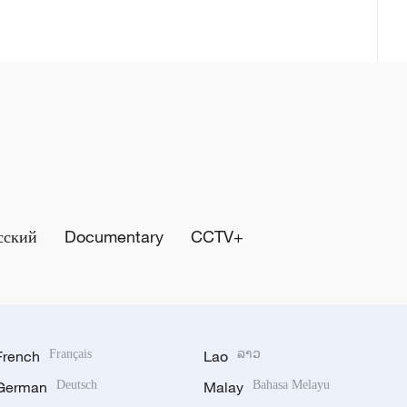
сский
Documentary
CCTV+
French
Français
Lao
ລາວ
German
Deutsch
Malay
Bahasa Melayu