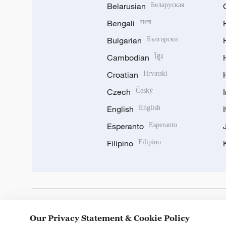
Belarusian
Беларуская
Bengali
বাংলা
Bulgarian
Български
Cambodian
ខ្មែរ
Croatian
Hrvatski
Czech
Český
English
English
Esperanto
Esperanto
Filipino
Filipino
DOWNLOAD OUR APP
Our Privacy Statement & Cookie Policy