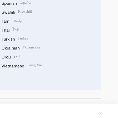
Spanish
Español
Swahili
Kiswahili
Tamil
தமிழ்
Thai
ไทย
Turkish
Türkçe
Ukrainian
Українська
Urdu
اردو
Vietnamese
Tiếng Việt