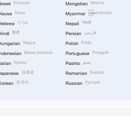
Greek
Ελληνικά
Mongolian
Монгол
Hausa
Hausa
Myanmar
မြန်မာဘာသာ
Hebrew
עברית
Nepali
नेपाली
Hindi
हिन्दी
Persian
فارسی
Hungarian
Magyar
Polish
Polski
Indonesian
Bahasa Indonesia
Portuguese
Português
Italian
Italiano
Pashto
پښتو
Japanese
日本語
Romanian
Română
Korean
한국어
Russian
Русский