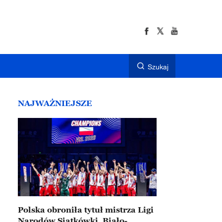
Szukaj
NAJWAŻNIEJSZE
Polska obroniła tytuł mistrza Ligi
Narodów Siatkówki. Biało-