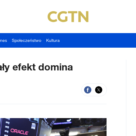
znes
Społeczeństwo
Kultura
ły efekt domina