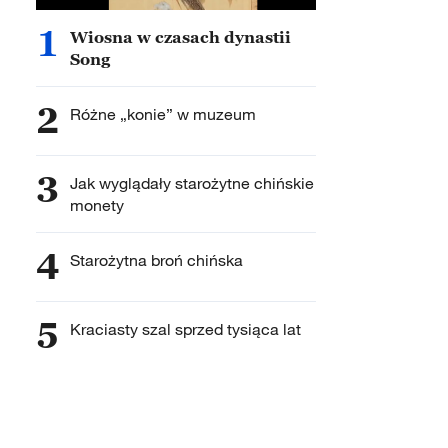
1
Wiosna w czasach dynastii
Song
2
Różne „konie” w muzeum
3
Jak wyglądały starożytne chińskie
monety
4
Starożytna broń chińska
5
Kraciasty szal sprzed tysiąca lat