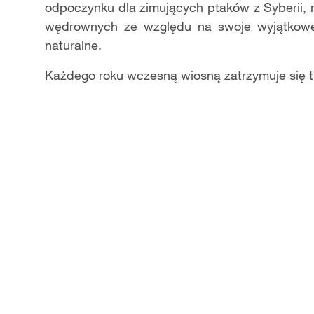
odpoczynku dla zimuj
ą
cych ptaków z Syberii,
w
ę
drownych ze wzgl
ę
du na swoje wyj
ą
tkow
naturalne.
Ka
ż
dego roku wczesn
ą
wiosn
ą
zatrzymuje si
ę
t