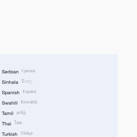
Serbian
Српски
Sinhala
සිංහල
Spanish
Español
Swahili
Kiswahili
Tamil
தமிழ்
Thai
ไทย
Turkish
Türkçe