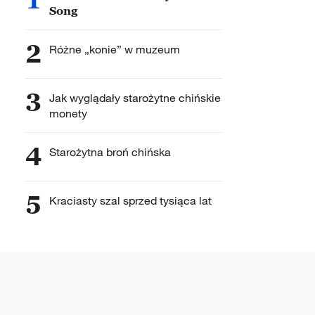
Song
2
Różne „konie” w muzeum
3
Jak wyglądały starożytne chińskie
monety
4
Starożytna broń chińska
5
Kraciasty szal sprzed tysiąca lat