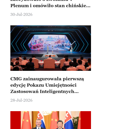
Plenum i omówiło stan chińskiej
gospodarki
30-Jul-2026
CMG zainaugurowała pierwszą
edycję Pokazu Umiejętności
Zastosowań Inteligentnych
Robotów
28-Jul-2026