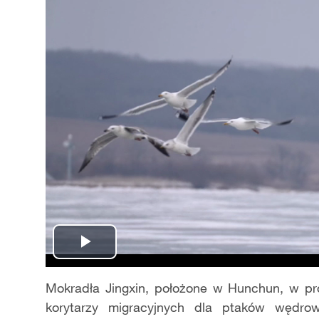
Play
Video
Mokrad
ł
a Jingxin, po
ł
o
ż
one w Hunchun, w prow
korytarzy migracyjnych dla ptaków w
ę
dro