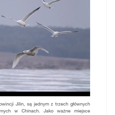
incji Jilin, s
ą
jednym z trzech g
ł
ównych
wnych w Chinach. Jako wa
ż
ne miejsce