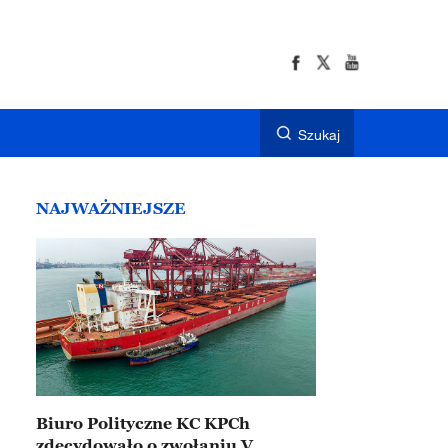
Szukaj
NAJWAŻNIEJSZE
Biuro Polityczne KC KPCh
zdecydowało o zwołaniu V