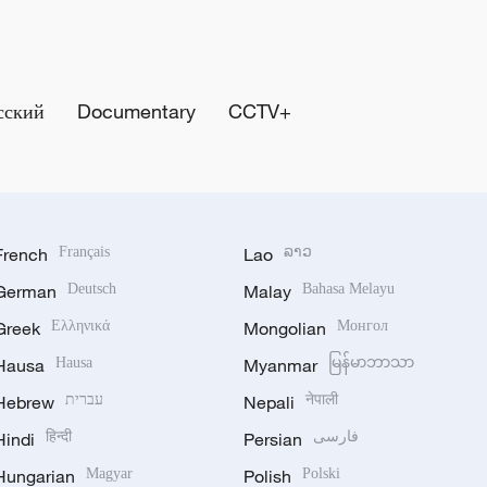
сский
Documentary
CCTV+
French
Français
Lao
ລາວ
German
Deutsch
Malay
Bahasa Melayu
Greek
Ελληνικά
Mongolian
Монгол
Hausa
Hausa
Myanmar
မြန်မာဘာသာ
Hebrew
עברית
Nepali
नेपाली
Hindi
हिन्दी
Persian
فارسی
Hungarian
Magyar
Polish
Polski