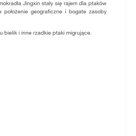
 mokrad
ł
a Jingxin sta
ł
y si
ę
rajem dla ptaków
e po
ł
o
ż
enie geograficzne i bogate zasoby
u bielik i inne rzadkie ptaki migruj
ą
ce.