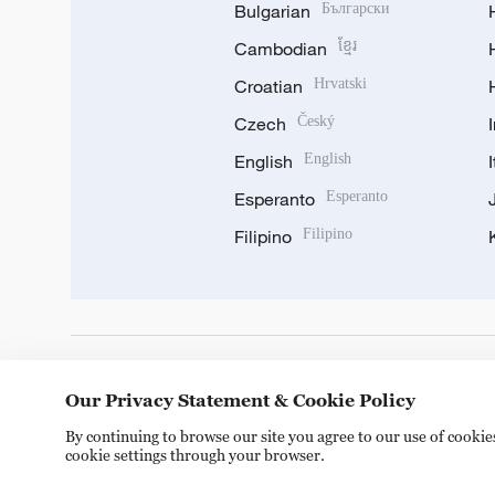
Bulgarian
Български
Cambodian
ខ្មែរ
Croatian
Hrvatski
Czech
Český
English
English
Esperanto
Esperanto
Filipino
Filipino
DOWNLOAD OUR APP
Our Privacy Statement & Cookie Policy
By continuing to browse our site you agree to our use of cooki
cookie settings through your browser.