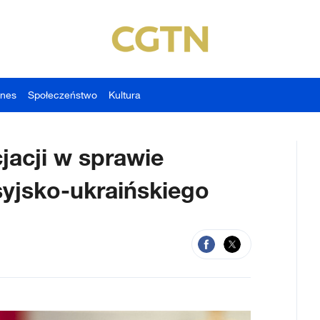
znes
Społeczeństwo
Kultura
acji w sprawie
syjsko-ukraińskiego