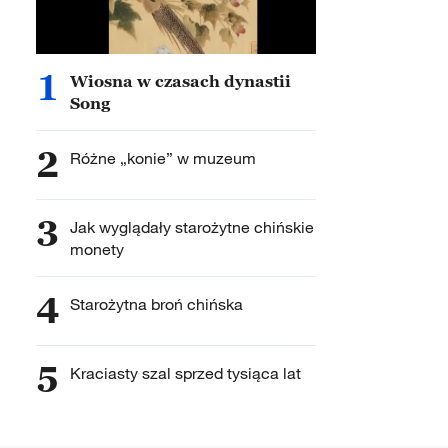
1
Wiosna w czasach dynastii
Song
2
Różne „konie” w muzeum
3
Jak wyglądały starożytne chińskie
monety
4
Starożytna broń chińska
5
Kraciasty szal sprzed tysiąca lat