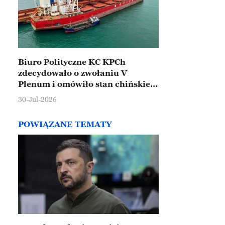
Biuro Polityczne KC KPCh
zdecydowało o zwołaniu V
Plenum i omówiło stan chińskiej
gospodarki
30-Jul-2026
POWIĄZANE TEMATY