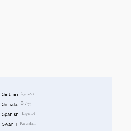
Serbian
Српски
Sinhala
සිංහල
Spanish
Español
Swahili
Kiswahili