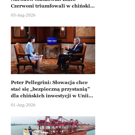
Czerwoni triumfowali w chińskim
Ningbo
03-Aug-2026
Peter Pellegrini: Słowacja chce
stać się „bezpieczną przystanią”
dla chińskich inwestycji w Unii
Europejskiej
01-Aug-2026