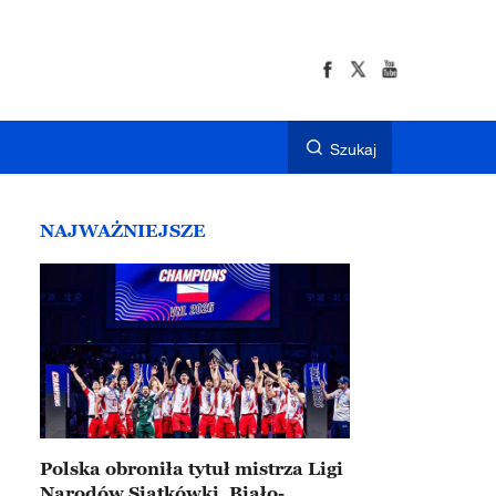
Szukaj
NAJWAŻNIEJSZE
Polska obroniła tytuł mistrza Ligi
Narodów Siatkówki. Biało-