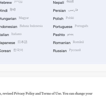
Hebrew
עברית
Nepali
नेपाली
Hindi
हिन्दी
Persian
فارسی
Hungarian
Magyar
Polish
Polski
Indonesian
Bahasa Indonesia
Portuguese
Português
Italian
Italiano
Pashto
پښتو
Japanese
日本語
Romanian
Română
Korean
한국어
Russian
Русский
es, revised Privacy Policy and Terms of Use. You can change your