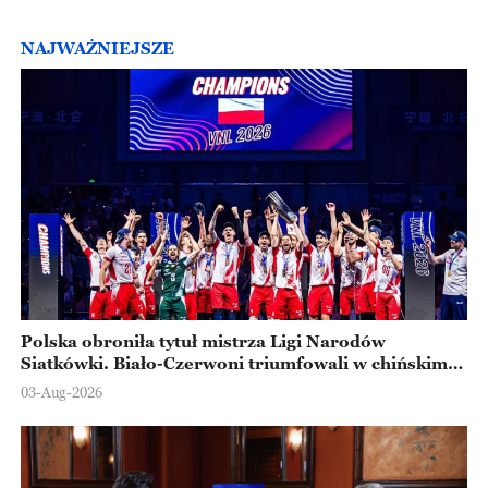
NAJWAŻNIEJSZE
Polska obroniła tytuł mistrza Ligi Narodów
Siatkówki. Biało-Czerwoni triumfowali w chińskim
Ningbo
03-Aug-2026