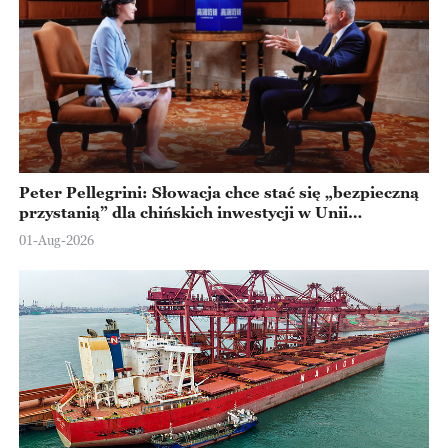
Peter Pellegrini: Słowacja chce stać się „bezpieczną
przystanią” dla chińskich inwestycji w Unii
Europejskiej
01-Aug-2026