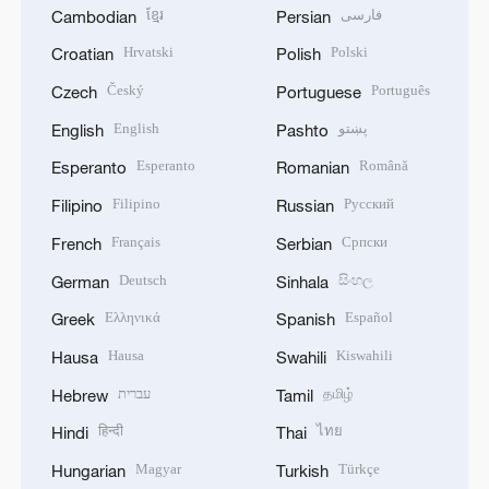
ខ្មែរ
فارسی
Cambodian
Persian
Hrvatski
Polski
Croatian
Polish
Český
Português
Czech
Portuguese
English
پښتو
English
Pashto
Esperanto
Română
Esperanto
Romanian
Filipino
Русский
Filipino
Russian
Français
Српски
French
Serbian
Deutsch
සිංහල
German
Sinhala
Ελληνικά
Español
Greek
Spanish
Hausa
Kiswahili
Hausa
Swahili
עברית
தமிழ்
Hebrew
Tamil
हिन्दी
ไทย
Hindi
Thai
Magyar
Türkçe
Hungarian
Turkish