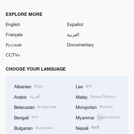
EXPLORE MORE
English
Español
Français
العربية
Русский
Documentary
CCTV+
CHOOSE YOUR LANGUAGE
Shqip
ລາວ
Albanian
Lao
العربية
Bahasa Melayu
Arabic
Malay
Беларуская
Монгол
Belarusian
Mongolian
বাংলা
မြန်မာဘာသာ
Bengali
Myanmar
Български
नेपाली
Bulgarian
Nepali