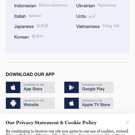
Bahasa Indonesia
Українська
Indonesian
Ukrainian
Italiano
اردو
Italian
Urdu
日本語
Tiếng Việt
Japanese
Vietnamese
한국어
Korean
DOWNLOAD OUR APP
Copyright © 2024 CGTN.
Our Privacy Statement & Cookie Policy
京ICP备20000184号
By continuing to browse our site you agree to our use of cookies, revised