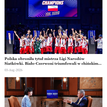
Polska obroniła tytuł mistrza Ligi Narodów
Siatkówki. Biało-Czerwoni triumfowali w chińskim
Ningbo
03-Aug-2026