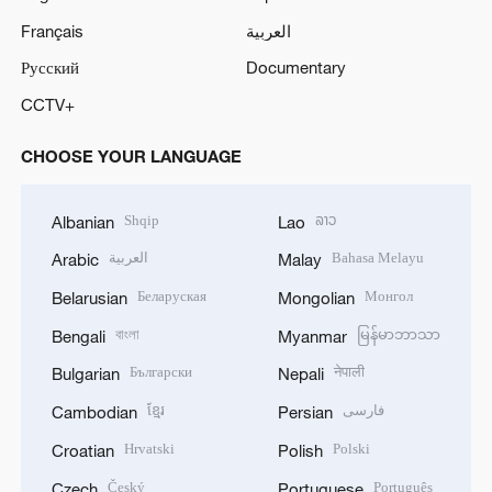
Français
العربية
Русский
Documentary
CCTV+
CHOOSE YOUR LANGUAGE
Shqip
ລາວ
Albanian
Lao
العربية
Bahasa Melayu
Arabic
Malay
Беларуская
Монгол
Belarusian
Mongolian
বাংলা
မြန်မာဘာသာ
Bengali
Myanmar
Български
नेपाली
Bulgarian
Nepali
ខ្មែរ
فارسی
Cambodian
Persian
Hrvatski
Polski
Croatian
Polish
Český
Português
Czech
Portuguese