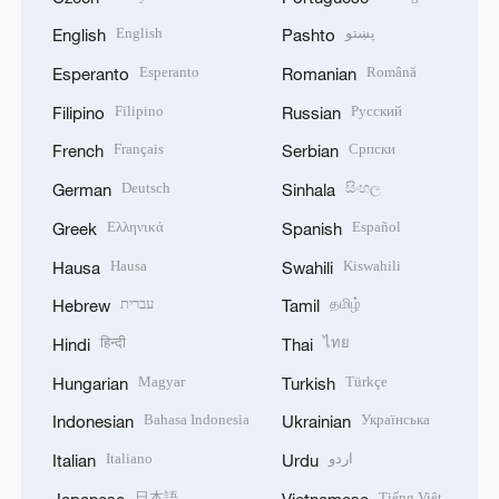
English
پښتو
English
Pashto
Esperanto
Română
Esperanto
Romanian
Filipino
Русский
Filipino
Russian
Français
Српски
French
Serbian
Deutsch
සිංහල
German
Sinhala
Ελληνικά
Español
Greek
Spanish
Hausa
Kiswahili
Hausa
Swahili
עברית
தமிழ்
Hebrew
Tamil
हिन्दी
ไทย
Hindi
Thai
Magyar
Türkçe
Hungarian
Turkish
Bahasa Indonesia
Українська
Indonesian
Ukrainian
Italiano
اردو
Italian
Urdu
日本語
Tiếng Việt
Japanese
Vietnamese