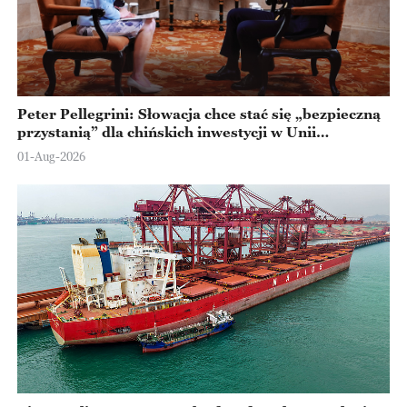
Peter Pellegrini: Słowacja chce stać się „bezpieczną
przystanią” dla chińskich inwestycji w Unii
Europejskiej
01-Aug-2026