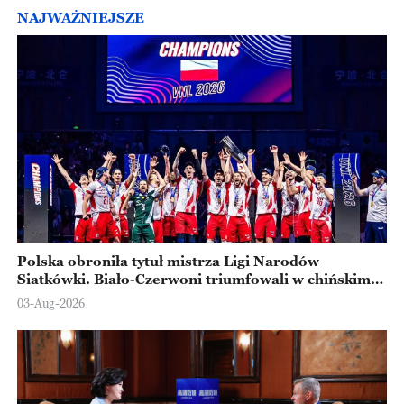
NAJWAŻNIEJSZE
Polska obroniła tytuł mistrza Ligi Narodów
Siatkówki. Biało-Czerwoni triumfowali w chińskim
Ningbo
03-Aug-2026