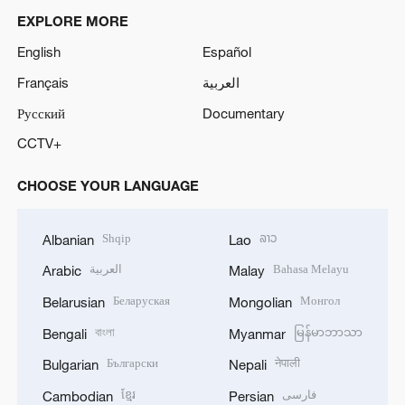
EXPLORE MORE
English
Español
Français
العربية
Русский
Documentary
CCTV+
CHOOSE YOUR LANGUAGE
Shqip
ລາວ
Albanian
Lao
العربية
Bahasa Melayu
Arabic
Malay
Беларуская
Монгол
Belarusian
Mongolian
বাংলা
မြန်မာဘာသာ
Bengali
Myanmar
Български
नेपाली
Bulgarian
Nepali
ខ្មែរ
فارسی
Cambodian
Persian