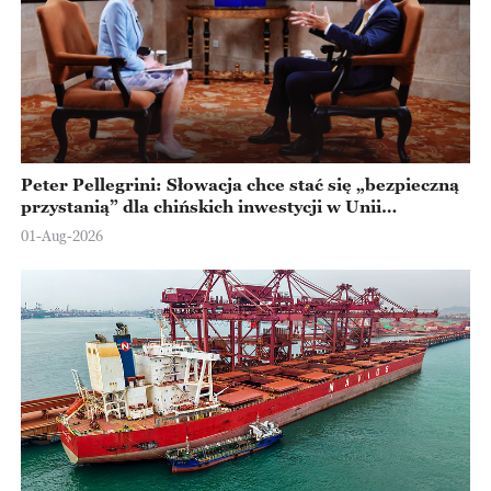
Peter Pellegrini: Słowacja chce stać się „bezpieczną
przystanią” dla chińskich inwestycji w Unii
Europejskiej
01-Aug-2026