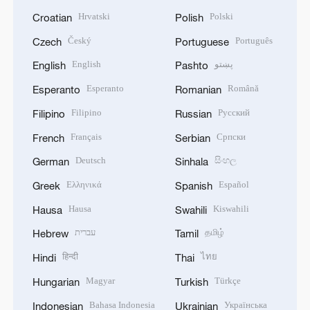
Hrvatski
Polski
Croatian
Polish
Český
Português
Czech
Portuguese
English
پښتو
English
Pashto
Esperanto
Română
Esperanto
Romanian
Filipino
Русский
Filipino
Russian
Français
Српски
French
Serbian
Deutsch
සිංහල
German
Sinhala
Ελληνικά
Español
Greek
Spanish
Hausa
Kiswahili
Hausa
Swahili
עברית
தமிழ்
Hebrew
Tamil
हिन्दी
ไทย
Hindi
Thai
Magyar
Türkçe
Hungarian
Turkish
Bahasa Indonesia
Українська
Indonesian
Ukrainian