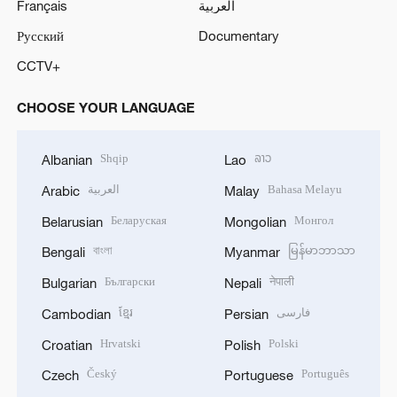
Français
العربية
Русский
Documentary
CCTV+
CHOOSE YOUR LANGUAGE
Shqip
ລາວ
Albanian
Lao
العربية
Bahasa Melayu
Arabic
Malay
Беларуская
Монгол
Belarusian
Mongolian
বাংলা
မြန်မာဘာသာ
Bengali
Myanmar
Български
नेपाली
Bulgarian
Nepali
ខ្មែរ
فارسی
Cambodian
Persian
Hrvatski
Polski
Croatian
Polish
Český
Português
Czech
Portuguese