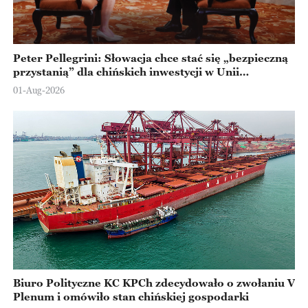
Peter Pellegrini: Słowacja chce stać się „bezpieczną
przystanią” dla chińskich inwestycji w Unii
Europejskiej
01-Aug-2026
Biuro Polityczne KC KPCh zdecydowało o zwołaniu V
Plenum i omówiło stan chińskiej gospodarki