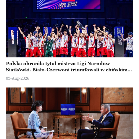
Polska obroniła tytuł mistrza Ligi Narodów
Siatkówki. Biało-Czerwoni triumfowali w chińskim
Ningbo
03-Aug-2026