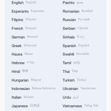
English
پښتو
English
Pashto
Esperanto
Română
Esperanto
Romanian
Filipino
Русский
Filipino
Russian
Français
Српски
French
Serbian
Deutsch
සිංහල
German
Sinhala
Ελληνικά
Español
Greek
Spanish
Hausa
Kiswahili
Hausa
Swahili
עברית
தமிழ்
Hebrew
Tamil
हिन्दी
ไทย
Hindi
Thai
Magyar
Türkçe
Hungarian
Turkish
Bahasa Indonesia
Українська
Indonesian
Ukrainian
Italiano
اردو
Italian
Urdu
日本語
Tiếng Việt
Japanese
Vietnamese