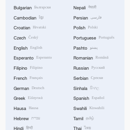
Български
नेपाली
Bulgarian
Nepali
ខ្មែរ
فارسی
Cambodian
Persian
Hrvatski
Polski
Croatian
Polish
Český
Português
Czech
Portuguese
English
پښتو
English
Pashto
Esperanto
Română
Esperanto
Romanian
Filipino
Русский
Filipino
Russian
Français
Српски
French
Serbian
Deutsch
සිංහල
German
Sinhala
Ελληνικά
Español
Greek
Spanish
Hausa
Kiswahili
Hausa
Swahili
עברית
தமிழ்
Hebrew
Tamil
हिन्दी
ไทย
Hindi
Thai