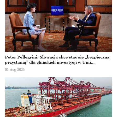
Peter Pellegrini: Słowacja chce stać się „bezpieczną
przystanią” dla chińskich inwestycji w Unii
Europejskiej
01-Aug-2026