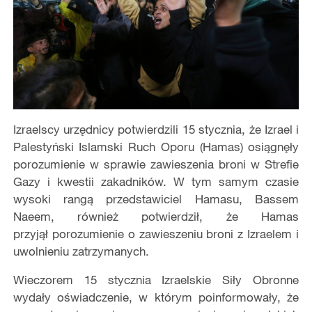
Izraelscy urzędnicy potwierdzili 15 stycznia, że Izrael i
Palesty
ń
ski Islamski Ruch Oporu (Hamas) osiągnęły
porozumienie w sprawie zawieszenia broni w Strefie
Gazy i kwestii zakadników. W tym samym czasie
wysoki rangą przedstawiciel Hamasu, Bassem
Naeem, r
ó
wnież potwierdził, że Hamas
przyjął
porozumienie o zawieszeniu broni z Izraelem i
uwolnieniu zatrzymanych.
Wieczorem 15 stycznia Izraelskie Siły Obronne
wydały oświadczenie, w kt
ó
rym poinformowały, że