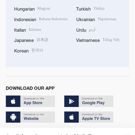
Magyar
Türkçe
Hungarian
Turkish
Bahasa Indonesia
Українська
Indonesian
Ukrainian
Italiano
اردو
Italian
Urdu
日本語
Tiếng Việt
Japanese
Vietnamese
한국어
Korean
DOWNLOAD OUR APP
Copyright © 2024 CGTN.