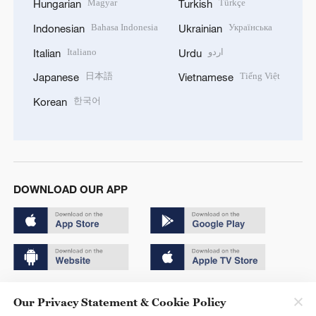
Magyar
Türkçe
Hungarian
Turkish
Bahasa Indonesia
Українська
Indonesian
Ukrainian
Italiano
اردو
Italian
Urdu
日本語
Tiếng Việt
Japanese
Vietnamese
한국어
Korean
DOWNLOAD OUR APP
Copyright © 2024 CGTN.
Our Privacy Statement & Cookie Policy
京ICP备20000184号