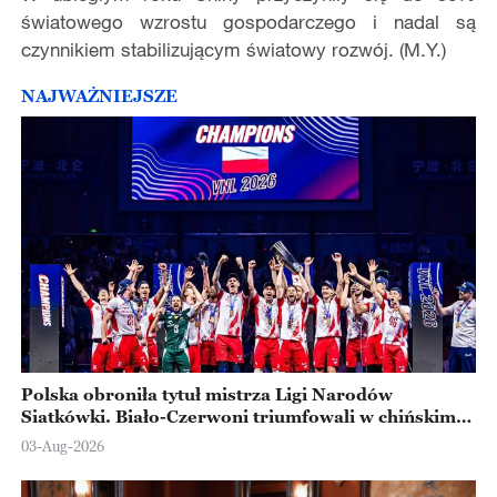
ś
wiatowego wzrostu gospodarczego i nadal s
ą
czynnikiem stabilizuj
ą
cym
ś
wiatowy rozwój. (M.Y.)
NAJWAŻNIEJSZE
Polska obroniła tytuł mistrza Ligi Narodów
Siatkówki. Biało-Czerwoni triumfowali w chińskim
Ningbo
03-Aug-2026