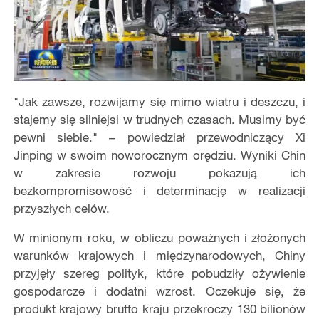
"
Jak zawsze, rozwijamy się mimo wiatru i deszczu, i
stajemy się silniejsi w trudnych czasach. Musimy być
pewni siebie."
– powiedzia
ł
przewodnicz
ący
Xi
Jinping w swoim noworocznym or
ędziu
. Wyniki Chin
w zakresie rozwoju pokazuj
ą
ich
bezkompromisowo
ść
i determinacj
ę
w realizacji
przysz
ł
ych celów.
W minionym roku, w obliczu powa
ż
nych i z
ł
o
ż
onych
warunków krajowych i mi
ę
dzynarodowych, Chiny
przyj
ęł
y szereg polityk, które pobudzi
ł
y o
ż
ywienie
gospodarcze i dodatni wzrost. Oczekuje si
ę
,
ż
e
produkt krajowy brutto kraju przekroczy 130 bilionów