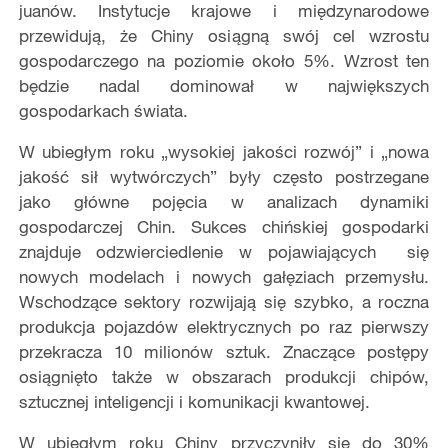
juanów. Instytucje krajowe i mi
ę
dzynarodowe
przewiduj
ą
,
ż
e Chiny osi
ą
gn
ą
swój cel wzrostu
gospodarczego na poziomie oko
ł
o 5%. Wzrost ten
b
ę
dzie nadal dominowa
ł
w najwi
ę
kszych
gospodarkach
ś
wiata.
W ubieg
ł
ym roku „wysokiej jako
ś
ci rozwój” i „nowa
jako
ść
si
ł
wytwórczych” by
ł
y cz
ę
sto postrzegane
jako g
ł
ówne poj
ę
cia w analizach dynamiki
gospodarczej Chin. Sukces chińskiej gospodarki
znajduje odzwierciedlenie w pojawiaj
ących się
nowych modelach i nowych ga
łę
ziach przemys
ł
u.
Wschodz
ą
ce sektory rozwijaj
ą
si
ę
szybko, a roczna
produkcja pojazdów elektrycznych po raz pierwszy
przekracza 10 milionów sztuk. Znacz
ą
ce post
ę
py
osi
ą
gni
ę
to tak
ż
e w obszarach produkcji chipów,
sztucznej inteligencji i komunikacji kwantowej.
W ubieg
ł
ym roku Chiny przyczyni
ł
y si
ę
do 30%