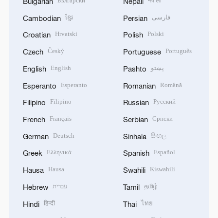
Български
नेपाली
Bulgarian
Nepali
ខ្មែរ
فارسی
Cambodian
Persian
Hrvatski
Polski
Croatian
Polish
Český
Português
Czech
Portuguese
English
پښتو
English
Pashto
Esperanto
Română
Esperanto
Romanian
Filipino
Русский
Filipino
Russian
Français
Српски
French
Serbian
Deutsch
සිංහල
German
Sinhala
Ελληνικά
Español
Greek
Spanish
Hausa
Kiswahili
Hausa
Swahili
עברית
தமிழ்
Hebrew
Tamil
हिन्दी
ไทย
Hindi
Thai