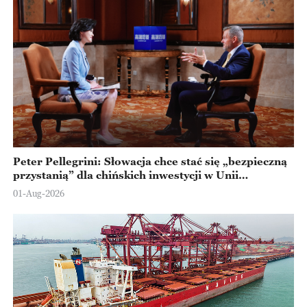
Peter Pellegrini: Słowacja chce stać się „bezpieczną
przystanią” dla chińskich inwestycji w Unii
Europejskiej
01-Aug-2026