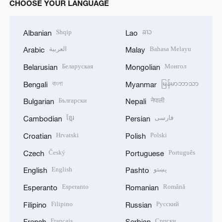
CHOOSE YOUR LANGUAGE
Shqip
ລາວ
Albanian
Lao
العربية
Bahasa Melayu
Arabic
Malay
Беларуская
Монгол
Belarusian
Mongolian
বাংলা
မြန်မာဘာသာ
Bengali
Myanmar
Български
नेपाली
Bulgarian
Nepali
ខ្មែរ
فارسی
Cambodian
Persian
Hrvatski
Polski
Croatian
Polish
Český
Português
Czech
Portuguese
English
پښتو
English
Pashto
Esperanto
Română
Esperanto
Romanian
Filipino
Русский
Filipino
Russian
Français
Српски
French
Serbian