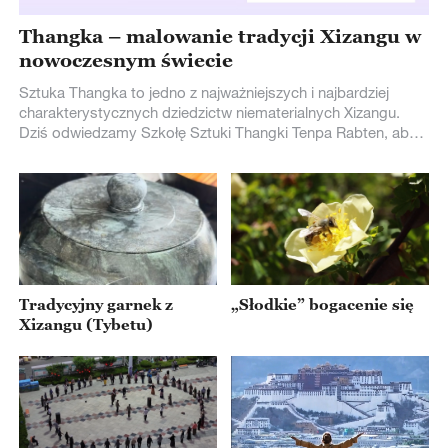
Thangka – malowanie tradycji Xizangu w
nowoczesnym świecie
Sztuka Thangka to jedno z najważniejszych i najbardziej
charakterystycznych dziedzictw niematerialnych Xizangu.
Dziś odwiedzamy Szkołę Sztuki Thangki Tenpa Rabten, aby
zgłębić tajemnice tej tysiącletniej tradycji malarskiej. W
naszym filmie dowiesz się, jak wygląda proces nauki
tworzenia thangki, nauczysz się malować oczy Buddy,
usłyszysz historie uczniów z różnych narodów, a
najważniejsze jednak to... podziwianie niezwykle
precyzyjnych, pięknych dzieł thangki!
„Słodkie” bogacenie się
Tradycyjny garnek z
Xizangu (Tybetu)