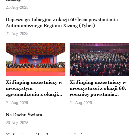
21-Aug-2025
Depesza gratulacyjna z okazji 60-lecia powstaniania
Autonomicznego Regionu Xizang (Tybet)
21-Aug-2025
Xi Jinping uczestniczy w
Xi Jinping uczestniczy w
uroczystym
uroczystości z okazji 60.
zgromadzeniu z okazji
rocznicy powstania
60. rocznicy powstania
Autonomicznego
21-Aug-2025
21-Aug-2025
Autonomicznego
Regionu Xizangu(Tybet)
Regionu
Na Dachu Świata
Xizangu(Tybetu)
20-Aug-2025
Xi Jinping podkreśla znaczenie budowy nowoczesnego