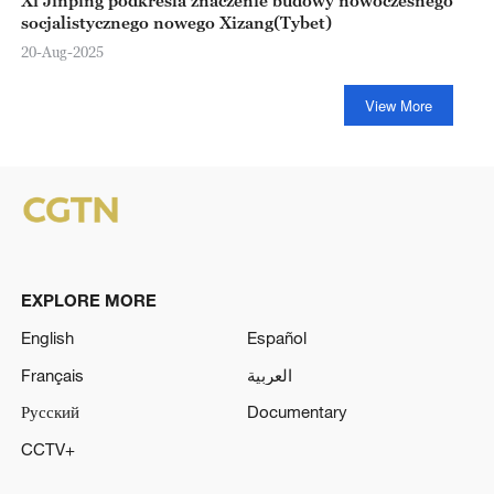
socjalistycznego nowego Xizang(Tybet)
20-Aug-2025
View More
EXPLORE MORE
English
Español
Français
العربية
Русский
Documentary
CCTV+