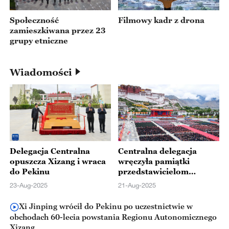
Społeczność
Filmowy kadr z drona
zamieszkiwana przez 23
grupy etniczne
Wiadomości
Delegacja Centralna
Centralna delegacja
opuszcza Xizang i wraca
wręczyła pamiątki
do Pekinu
przedstawicielom
różnych środowisk
23-Aug-2025
21-Aug-2025
Xizang
Xi Jinping wrócił do Pekinu po uczestnictwie w
obchodach 60-lecia powstania Regionu Autonomicznego
Xizang