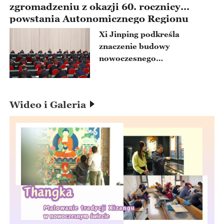
zgromadzeniu z okazji 60. rocznicy
powstania Autonomicznego Regionu
Xizangu(Tybetu)
Xi Jinping podkreśla
znaczenie budowy
nowoczesnego
socjalistycznego nowego
Xizang(Tybet)
Wideo i Galeria