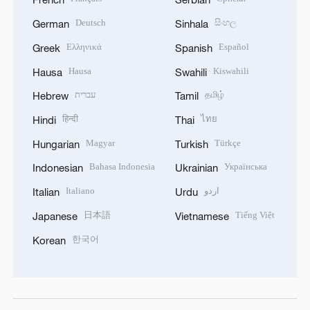
Deutsch
සිංහල
German
Sinhala
Ελληνικά
Español
Greek
Spanish
Hausa
Kiswahili
Hausa
Swahili
עברית
தமிழ்
Hebrew
Tamil
हिन्दी
ไทย
Hindi
Thai
Magyar
Türkçe
Hungarian
Turkish
Bahasa Indonesia
Українська
Indonesian
Ukrainian
Italiano
اردو
Italian
Urdu
日本語
Tiếng Việt
Japanese
Vietnamese
한국어
Korean