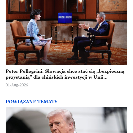
Peter Pellegrini: Słowacja chce stać się „bezpieczną
przystanią” dla chińskich inwestycji w Unii
Europejskiej
01-Aug-2026
POWIĄZANE TEMATY