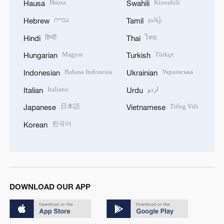
Hausa
Kiswahili
Hausa
Swahili
עברית
தமிழ்
Hebrew
Tamil
हिन्दी
ไทย
Hindi
Thai
Magyar
Türkçe
Hungarian
Turkish
Bahasa Indonesia
Українська
Indonesian
Ukrainian
Italiano
اردو
Italian
Urdu
日本語
Tiếng Việt
Japanese
Vietnamese
한국어
Korean
DOWNLOAD OUR APP