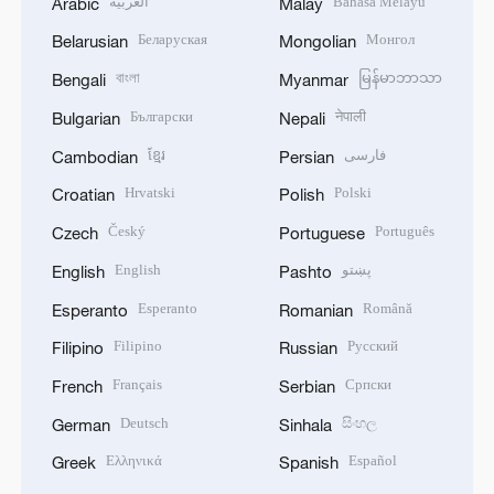
العربية
Bahasa Melayu
Arabic
Malay
Беларуская
Монгол
Belarusian
Mongolian
বাংলা
မြန်မာဘာသာ
Bengali
Myanmar
Български
नेपाली
Bulgarian
Nepali
ខ្មែរ
فارسی
Cambodian
Persian
Hrvatski
Polski
Croatian
Polish
Český
Português
Czech
Portuguese
English
پښتو
English
Pashto
Esperanto
Română
Esperanto
Romanian
Filipino
Русский
Filipino
Russian
Français
Српски
French
Serbian
Deutsch
සිංහල
German
Sinhala
Ελληνικά
Español
Greek
Spanish