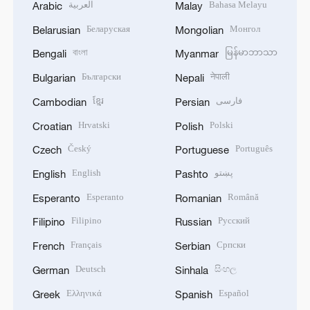
العربية
Bahasa Melayu
Arabic
Malay
Беларуская
Монгол
Belarusian
Mongolian
বাংলা
မြန်မာဘာသာ
Bengali
Myanmar
Български
नेपाली
Bulgarian
Nepali
ខ្មែរ
فارسی
Cambodian
Persian
Hrvatski
Polski
Croatian
Polish
Český
Português
Czech
Portuguese
English
پښتو
English
Pashto
Esperanto
Română
Esperanto
Romanian
Filipino
Русский
Filipino
Russian
Français
Српски
French
Serbian
Deutsch
සිංහල
German
Sinhala
Ελληνικά
Español
Greek
Spanish