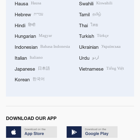
Hausa
Kiswahili
Hausa
Swahili
עברית
தமிழ்
Hebrew
Tamil
हिन्दी
ไทย
Hindi
Thai
Magyar
Türkçe
Hungarian
Turkish
Bahasa Indonesia
Українська
Indonesian
Ukrainian
Italiano
اردو
Italian
Urdu
日本語
Tiếng Việt
Japanese
Vietnamese
한국어
Korean
DOWNLOAD OUR APP