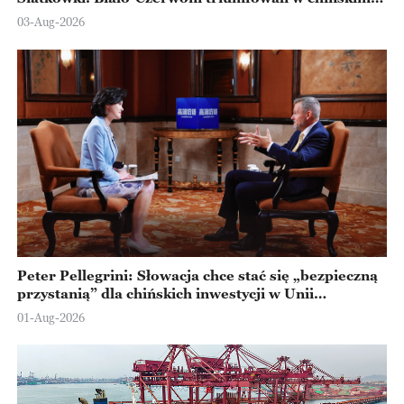
Ningbo
03-Aug-2026
Peter Pellegrini: Słowacja chce stać się „bezpieczną
przystanią” dla chińskich inwestycji w Unii
Europejskiej
01-Aug-2026