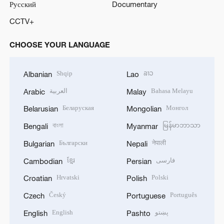
Русский
Documentary
CCTV+
CHOOSE YOUR LANGUAGE
Shqip
ລາວ
Albanian
Lao
العربية
Bahasa Melayu
Arabic
Malay
Беларуская
Монгол
Belarusian
Mongolian
বাংলা
မြန်မာဘာသာ
Bengali
Myanmar
Български
नेपाली
Bulgarian
Nepali
ខ្មែរ
فارسی
Cambodian
Persian
Hrvatski
Polski
Croatian
Polish
Český
Português
Czech
Portuguese
English
پښتو
English
Pashto