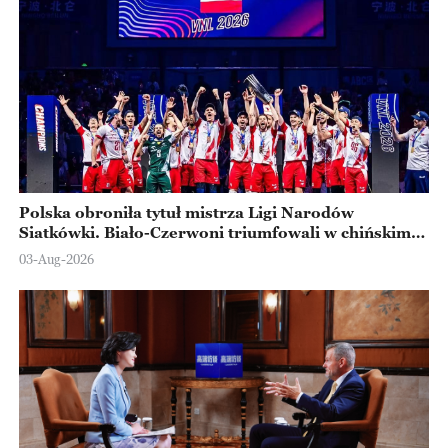
Polska obroniła tytuł mistrza Ligi Narodów
Siatkówki. Biało-Czerwoni triumfowali w chińskim
Ningbo
03-Aug-2026