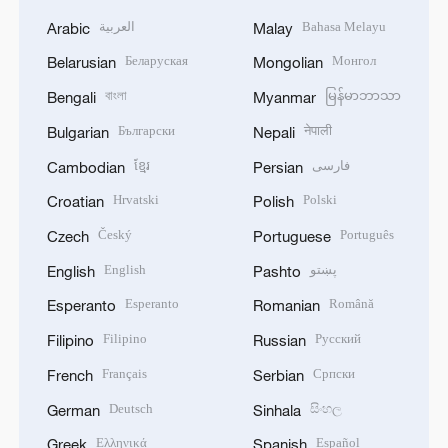
العربية
Bahasa Melayu
Arabic
Malay
Беларуская
Монгол
Belarusian
Mongolian
বাংলা
မြန်မာဘာသာ
Bengali
Myanmar
Български
नेपाली
Bulgarian
Nepali
ខ្មែរ
فارسی
Cambodian
Persian
Hrvatski
Polski
Croatian
Polish
Český
Português
Czech
Portuguese
English
پښتو
English
Pashto
Esperanto
Română
Esperanto
Romanian
Filipino
Русский
Filipino
Russian
Français
Српски
French
Serbian
Deutsch
සිංහල
German
Sinhala
Ελληνικά
Español
Greek
Spanish