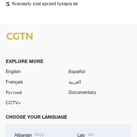
5
Kraciasty szal sprzed tysiąca lat
EXPLORE MORE
English
Español
Français
العربية
Русский
Documentary
CCTV+
CHOOSE YOUR LANGUAGE
Shqip
ລາວ
Albanian
Lao