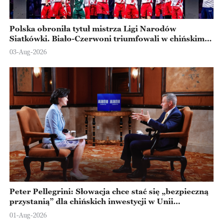
Polska obroniła tytuł mistrza Ligi Narodów
Siatkówki. Biało-Czerwoni triumfowali w chińskim
Ningbo
03-Aug-2026
Peter Pellegrini: Słowacja chce stać się „bezpieczną
przystanią” dla chińskich inwestycji w Unii
Europejskiej
01-Aug-2026