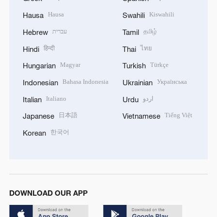
Hausa
Kiswahili
Hausa
Swahili
עברית
தமிழ்
Hebrew
Tamil
हिन्दी
ไทย
Hindi
Thai
Magyar
Türkçe
Hungarian
Turkish
Bahasa Indonesia
Українська
Indonesian
Ukrainian
Italiano
اردو
Italian
Urdu
日本語
Tiếng Việt
Japanese
Vietnamese
한국어
Korean
DOWNLOAD OUR APP