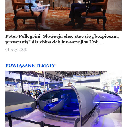
Peter Pellegrini: Słowacja chce stać się „bezpieczną
przystanią” dla chińskich inwestycji w Unii
Europejskiej
01-Aug-2026
POWIĄZANE TEMATY