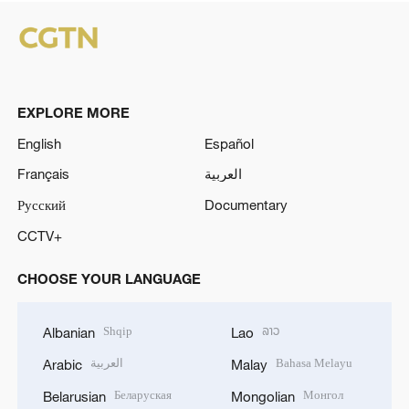
EXPLORE MORE
English
Español
Français
العربية
Русский
Documentary
CCTV+
CHOOSE YOUR LANGUAGE
Shqip
ລາວ
Albanian
Lao
العربية
Bahasa Melayu
Arabic
Malay
Беларуская
Монгол
Belarusian
Mongolian