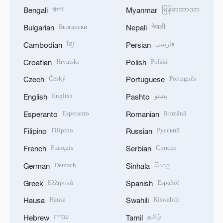
বাংলা
မြန်မာဘာသာ
Bengali
Myanmar
Български
नेपाली
Bulgarian
Nepali
ខ្មែរ
فارسی
Cambodian
Persian
Hrvatski
Polski
Croatian
Polish
Český
Português
Czech
Portuguese
English
پښتو
English
Pashto
Esperanto
Română
Esperanto
Romanian
Filipino
Русский
Filipino
Russian
Français
Српски
French
Serbian
Deutsch
සිංහල
German
Sinhala
Ελληνικά
Español
Greek
Spanish
Hausa
Kiswahili
Hausa
Swahili
עברית
தமிழ்
Hebrew
Tamil