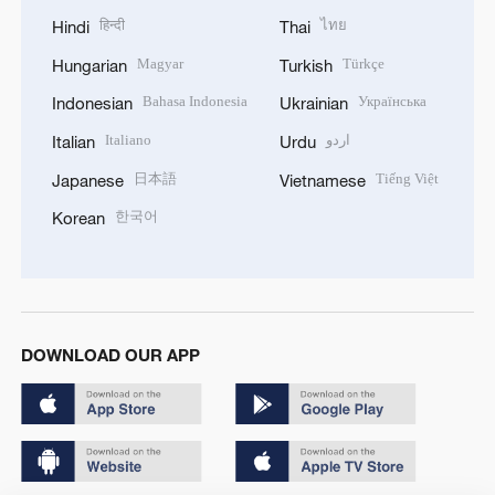
हिन्दी
ไทย
Hindi
Thai
Magyar
Türkçe
Hungarian
Turkish
Bahasa Indonesia
Українська
Indonesian
Ukrainian
Italiano
اردو
Italian
Urdu
日本語
Tiếng Việt
Japanese
Vietnamese
한국어
Korean
DOWNLOAD OUR APP