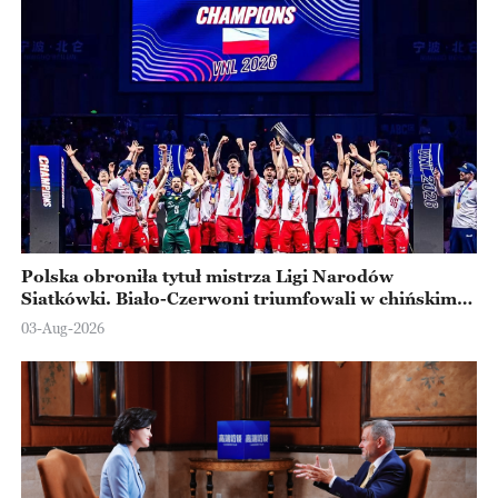
Polska obroniła tytuł mistrza Ligi Narodów
Siatkówki. Biało-Czerwoni triumfowali w chińskim
Ningbo
03-Aug-2026