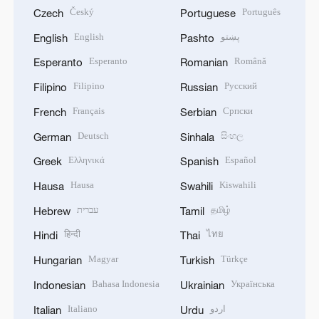
Český
Português
Czech
Portuguese
English
پښتو
English
Pashto
Esperanto
Română
Esperanto
Romanian
Filipino
Русский
Filipino
Russian
Français
Српски
French
Serbian
Deutsch
සිංහල
German
Sinhala
Ελληνικά
Español
Greek
Spanish
Hausa
Kiswahili
Hausa
Swahili
עברית
தமிழ்
Hebrew
Tamil
हिन्दी
ไทย
Hindi
Thai
Magyar
Türkçe
Hungarian
Turkish
Bahasa Indonesia
Українська
Indonesian
Ukrainian
Italiano
اردو
Italian
Urdu