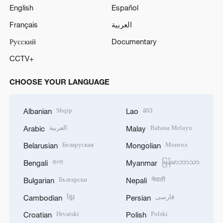
English
Español
Français
العربية
Русский
Documentary
CCTV+
CHOOSE YOUR LANGUAGE
Shqip
ລາວ
Albanian
Lao
العربية
Bahasa Melayu
Arabic
Malay
Беларуская
Монгол
Belarusian
Mongolian
বাংলা
မြန်မာဘာသာ
Bengali
Myanmar
Български
नेपाली
Bulgarian
Nepali
ខ្មែរ
فارسی
Cambodian
Persian
Hrvatski
Polski
Croatian
Polish