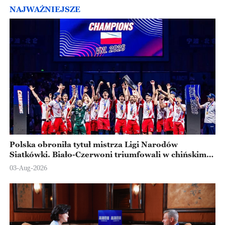
NAJWAŻNIEJSZE
Polska obroniła tytuł mistrza Ligi Narodów
Siatkówki. Biało-Czerwoni triumfowali w chińskim
Ningbo
03-Aug-2026