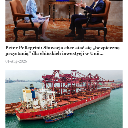
Peter Pellegrini: Słowacja chce stać się „bezpieczną
przystanią” dla chińskich inwestycji w Unii
Europejskiej
01-Aug-2026