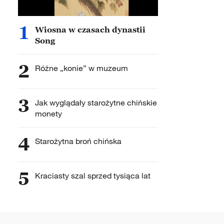
1
Wiosna w czasach dynastii
Song
2
Różne „konie” w muzeum
3
Jak wyglądały starożytne chińskie
monety
4
Starożytna broń chińska
5
Kraciasty szal sprzed tysiąca lat