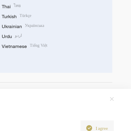
Thai
ไทย
Turkish
Türkçe
Ukrainian
Українська
Urdu
اردو
Vietnamese
Tiếng Việt
I agree
6