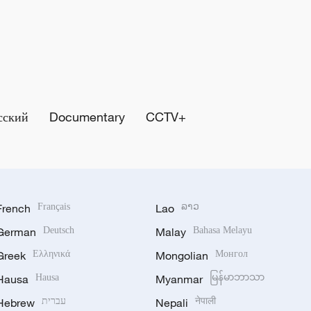
сский
Documentary
CCTV+
French
Français
Lao
ລາວ
German
Deutsch
Malay
Bahasa Melayu
Greek
Ελληνικά
Mongolian
Монгол
Hausa
Hausa
Myanmar
မြန်မာဘာသာ
Hebrew
עברית
Nepali
नेपाली