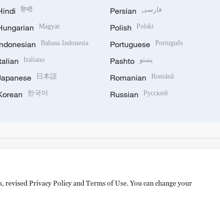
Hindi
हिन्दी
Persian
فارسی
Hungarian
Magyar
Polish
Polski
Indonesian
Bahasa Indonesia
Portuguese
Português
Italian
Italiano
Pashto
پښتو
Japanese
日本語
Romanian
Română
Korean
한국어
Russian
Русский
es, revised Privacy Policy and Terms of Use. You can change your
备 11010502050052号
Disinformation report hotline: 010-8506146