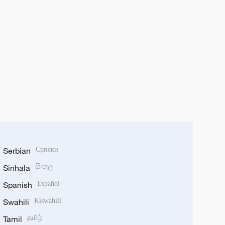
Serbian
Српски
Sinhala
සිංහල
Spanish
Español
Swahili
Kiswahili
Tamil
தமிழ்