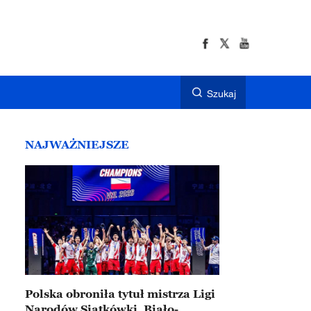
Szukaj
NAJWAŻNIEJSZE
Polska obroniła tytuł mistrza Ligi
Narodów Siatkówki. Biało-