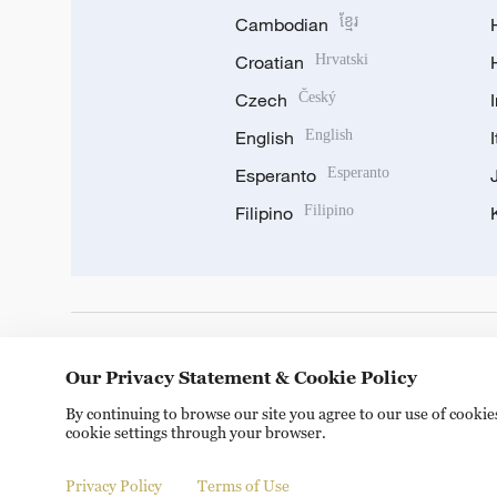
Cambodian
ខ្មែរ
Croatian
Hrvatski
Czech
Český
English
English
Esperanto
Esperanto
Filipino
Filipino
DOWNLOAD OUR APP
Our Privacy Statement & Cookie Policy
By continuing to browse our site you agree to our use of cooki
cookie settings through your browser.
Privacy Policy
Terms of Use
Copyright © 2024 CGTN.
京ICP备20000184号
京公网安