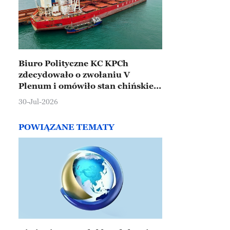
Biuro Polityczne KC KPCh
zdecydowało o zwołaniu V
Plenum i omówiło stan chińskiej
gospodarki
30-Jul-2026
POWIĄZANE TEMATY