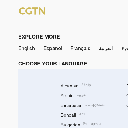
EXPLORE MORE
English
Español
Français
العربية
Ру
CHOOSE YOUR LANGUAGE
Albanian
Shqip
Arabic
العربية
Belarusian
Беларуская
Bengali
বাংলা
Bulgarian
Български