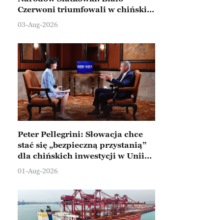
Czerwoni triumfowali w chińskim
Ningbo
03-Aug-2026
Peter Pellegrini: Słowacja chce
stać się „bezpieczną przystanią”
dla chińskich inwestycji w Unii
Europejskiej
01-Aug-2026