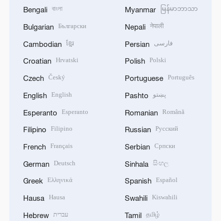
বাংলা
မြန်မာဘာသာ
Bengali
Myanmar
Български
नेपाली
Bulgarian
Nepali
ខ្មែរ
فارسی
Cambodian
Persian
Hrvatski
Polski
Croatian
Polish
Český
Português
Czech
Portuguese
English
پښتو
English
Pashto
Esperanto
Română
Esperanto
Romanian
Filipino
Русский
Filipino
Russian
Français
Српски
French
Serbian
Deutsch
සිංහල
German
Sinhala
Ελληνικά
Español
Greek
Spanish
Hausa
Kiswahili
Hausa
Swahili
עברית
தமிழ்
Hebrew
Tamil