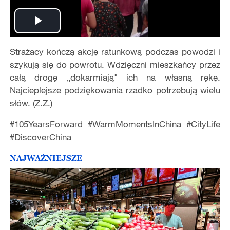
Play
Strażacy kończą akcję ratunkową podczas powodzi i
Video
szykują się do powrotu. Wdzięczni mieszkańcy przez
całą drogę „dokarmiają" ich na własną rękę.
Najcieplejsze podziękowania rzadko potrzebują wielu
słów. (Z.Z.)
#105YearsForward #WarmMomentsInChina #CityLife
#DiscoverChina
NAJWAŻNIEJSZE