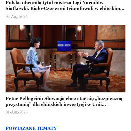
Polska obroniła tytuł mistrza Ligi Narodów
Siatkówki. Biało-Czerwoni triumfowali w chińskim
Ningbo
03-Aug-2026
Peter Pellegrini: Słowacja chce stać się „bezpieczną
przystanią” dla chińskich inwestycji w Unii
Europejskiej
01-Aug-2026
POWIĄZANE TEMATY