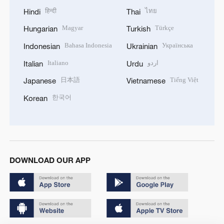
हिन्दी
ไทย
Hindi
Thai
Magyar
Türkçe
Hungarian
Turkish
Bahasa Indonesia
Українська
Indonesian
Ukrainian
Italiano
اردو
Italian
Urdu
日本語
Tiếng Việt
Japanese
Vietnamese
한국어
Korean
DOWNLOAD OUR APP