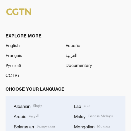
EXPLORE MORE
English
Español
Français
العربية
Русский
Documentary
CCTV+
CHOOSE YOUR LANGUAGE
Shqip
ລາວ
Albanian
Lao
العربية
Bahasa Melayu
Arabic
Malay
Беларуская
Монгол
Belarusian
Mongolian