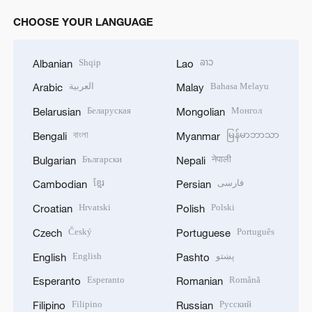
CHOOSE YOUR LANGUAGE
Shqip
ລາວ
Albanian
Lao
العربية
Bahasa Melayu
Arabic
Malay
Беларуская
Монгол
Belarusian
Mongolian
বাংলা
မြန်မာဘာသာ
Bengali
Myanmar
Български
नेपाली
Bulgarian
Nepali
ខ្មែរ
فارسی
Cambodian
Persian
Hrvatski
Polski
Croatian
Polish
Český
Português
Czech
Portuguese
English
پښتو
English
Pashto
Esperanto
Română
Esperanto
Romanian
Filipino
Русский
Filipino
Russian