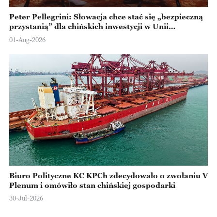
Peter Pellegrini: Słowacja chce stać się „bezpieczną
przystanią” dla chińskich inwestycji w Unii
Europejskiej
01-Aug-2026
Biuro Polityczne KC KPCh zdecydowało o zwołaniu V
Plenum i omówiło stan chińskiej gospodarki
30-Jul-2026