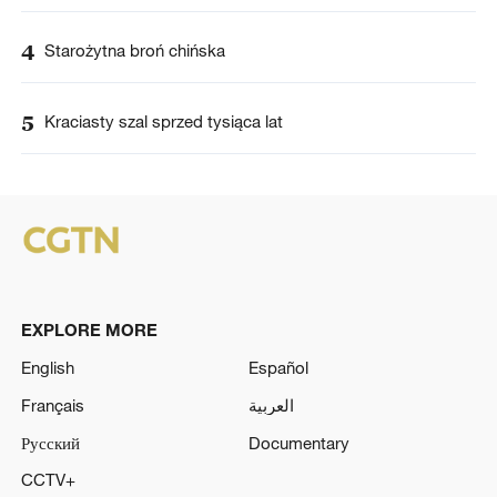
4
Starożytna broń chińska
5
Kraciasty szal sprzed tysiąca lat
EXPLORE MORE
English
Español
Français
العربية
Русский
Documentary
CCTV+