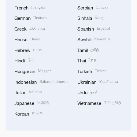
Français
Српски
French
Serbian
Deutsch
සිංහල
German
Sinhala
Ελληνικά
Español
Greek
Spanish
Hausa
Kiswahili
Hausa
Swahili
עברית
தமிழ்
Hebrew
Tamil
हिन्दी
ไทย
Hindi
Thai
Magyar
Türkçe
Hungarian
Turkish
Bahasa Indonesia
Українська
Indonesian
Ukrainian
Italiano
اردو
Italian
Urdu
日本語
Tiếng Việt
Japanese
Vietnamese
한국어
Korean