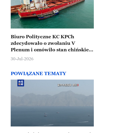
Biuro Polityczne KC KPCh
zdecydowało o zwołaniu V
Plenum i omówiło stan chińskiej
gospodarki
30-Jul-2026
POWIĄZANE TEMATY