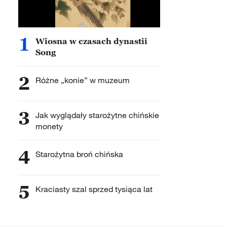
1
Wiosna w czasach dynastii
Song
2
Różne „konie” w muzeum
3
Jak wyglądały starożytne chińskie
monety
4
Starożytna broń chińska
5
Kraciasty szal sprzed tysiąca lat