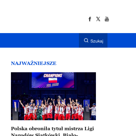
Szukaj
NAJWAŻNIEJSZE
Polska obroniła tytuł mistrza Ligi
Narodów Siatkówki. Biało-