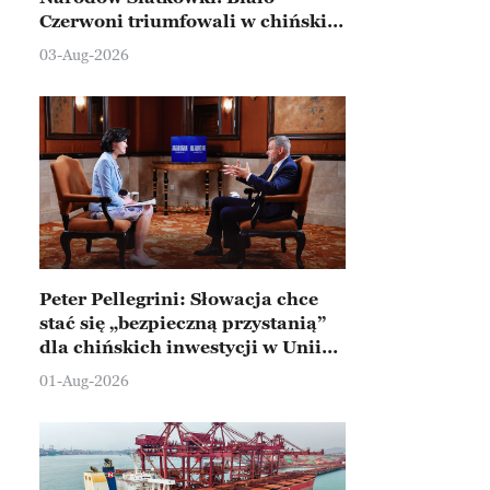
Czerwoni triumfowali w chińskim
Ningbo
03-Aug-2026
Peter Pellegrini: Słowacja chce
stać się „bezpieczną przystanią”
dla chińskich inwestycji w Unii
Europejskiej
01-Aug-2026