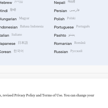
Hebrew
עברית
Nepali
नेपाली
Hindi
हिन्दी
Persian
فارسی
Hungarian
Magyar
Polish
Polski
Indonesian
Bahasa Indonesia
Portuguese
Português
Italian
Italiano
Pashto
پښتو
Japanese
日本語
Romanian
Română
Korean
한국어
Russian
Русский
es, revised Privacy Policy and Terms of Use. You can change your