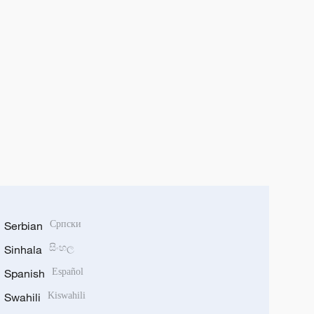
Serbian
Српски
Sinhala
සිංහල
Spanish
Español
Swahili
Kiswahili