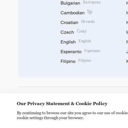
Bulgarian
Български
Cambodian
ខ្មែរ
Croatian
Hrvatski
Czech
Český
English
English
Esperanto
Esperanto
Filipino
Filipino
DOWNLOAD OUR APP
Our Privacy Statement & Cookie Policy
By continuing to browse our site you agree to our use of cooki
cookie settings through your browser.