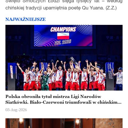
Święto Smoczych Łodzi sięga tysięcy lat – według
chińskiej tradycji upamiętnia poetę Qu Yuana. (Z.Z.)
NAJWAŻNIEJSZE
Polska obroniła tytuł mistrza Ligi Narodów
Siatkówki. Biało-Czerwoni triumfowali w chińskim
Ningbo
03-Aug-2026