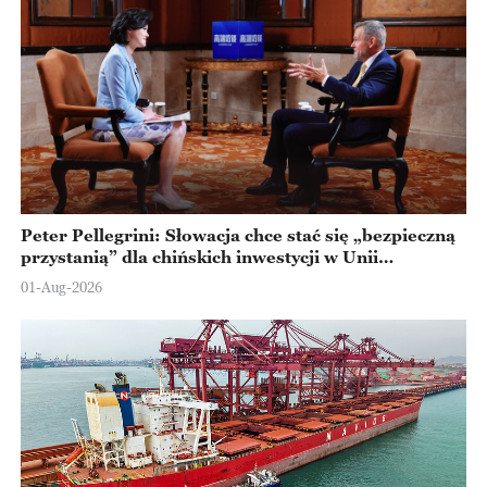
Peter Pellegrini: Słowacja chce stać się „bezpieczną
przystanią” dla chińskich inwestycji w Unii
Europejskiej
01-Aug-2026