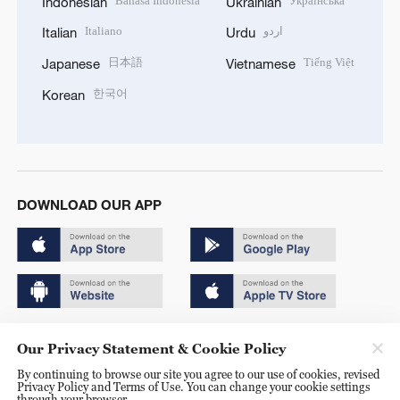
Bahasa Indonesia
Українська
Indonesian
Ukrainian
Italiano
اردو
Italian
Urdu
日本語
Tiếng Việt
Japanese
Vietnamese
한국어
Korean
DOWNLOAD OUR APP
Copyright © 2024 CGTN.
Our Privacy Statement & Cookie Policy
京ICP备20000184号
By continuing to browse our site you agree to our use of cookies, revised
Privacy Policy and Terms of Use. You can change your cookie settings
京公网安备 11010502050052号
through your browser.