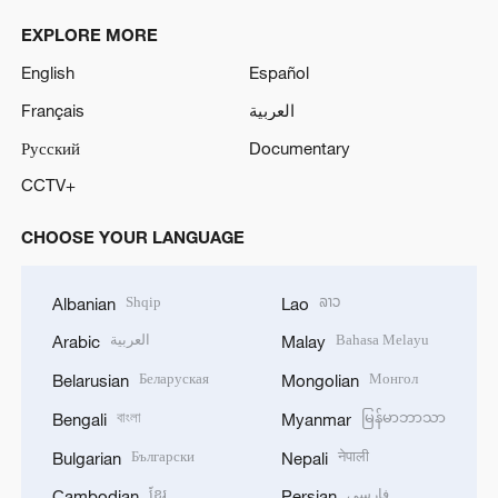
EXPLORE MORE
English
Español
Français
العربية
Русский
Documentary
CCTV+
CHOOSE YOUR LANGUAGE
Shqip
ລາວ
Albanian
Lao
العربية
Bahasa Melayu
Arabic
Malay
Беларуская
Монгол
Belarusian
Mongolian
বাংলা
မြန်မာဘာသာ
Bengali
Myanmar
Български
नेपाली
Bulgarian
Nepali
ខ្មែរ
فارسی
Cambodian
Persian