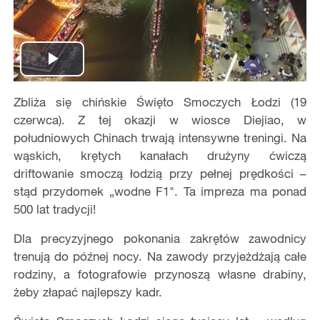
Play
Zbliża się chińskie Święto Smoczych Łodzi (19
Video
czerwca). Z tej okazji w wiosce Diejiao, w
południowych Chinach trwają intensywne treningi. Na
wąskich, krętych kanałach drużyny ćwiczą
driftowanie smoczą łodzią przy pełnej prędkości –
stąd przydomek „wodne F1". Ta impreza ma ponad
500 lat tradycji!
Dla precyzyjnego pokonania zakrętów zawodnicy
trenują do późnej nocy. Na zawody przyjeżdżają całe
rodziny, a fotografowie przynoszą własne drabiny,
żeby złapać najlepszy kadr.