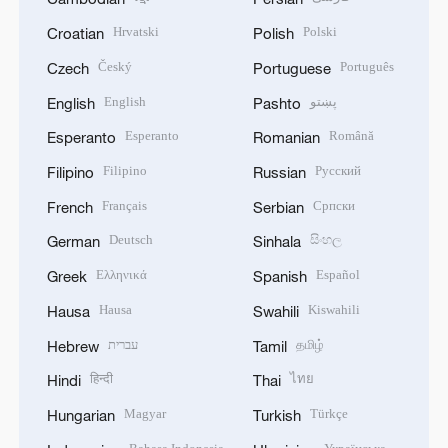
Hrvatski
Polski
Croatian
Polish
Český
Português
Czech
Portuguese
English
پښتو
English
Pashto
Esperanto
Română
Esperanto
Romanian
Filipino
Русский
Filipino
Russian
Français
Српски
French
Serbian
Deutsch
සිංහල
German
Sinhala
Ελληνικά
Español
Greek
Spanish
Hausa
Kiswahili
Hausa
Swahili
עברית
தமிழ்
Hebrew
Tamil
हिन्दी
ไทย
Hindi
Thai
Magyar
Türkçe
Hungarian
Turkish