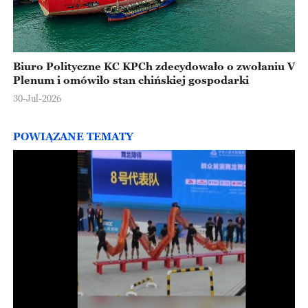
Biuro Polityczne KC KPCh zdecydowało o zwołaniu V
Plenum i omówiło stan chińskiej gospodarki
30-Jul-2026
POWIĄZANE TEMATY