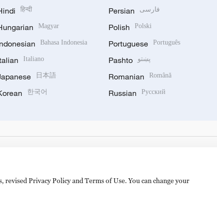
Hindi
हिन्दी
Persian
فارسی
Hungarian
Magyar
Polish
Polski
Indonesian
Bahasa Indonesia
Portuguese
Português
Italian
Italiano
Pashto
پښتو
Japanese
日本語
Romanian
Română
Korean
한국어
Russian
Русский
es, revised Privacy Policy and Terms of Use. You can change your
备 11010502050052号
Disinformation report hotline: 010-8506146