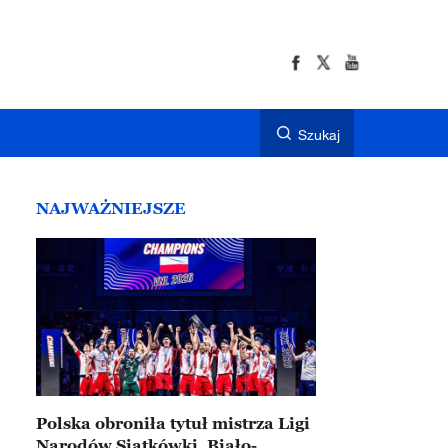
Szukaj
NAJWAŻNIEJSZE
Polska obroniła tytuł mistrza Ligi
Narodów Siatkówki. Biało-