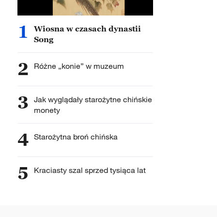
1
Wiosna w czasach dynastii
Song
2
Różne „konie” w muzeum
3
Jak wyglądały starożytne chińskie
monety
4
Starożytna broń chińska
5
Kraciasty szal sprzed tysiąca lat