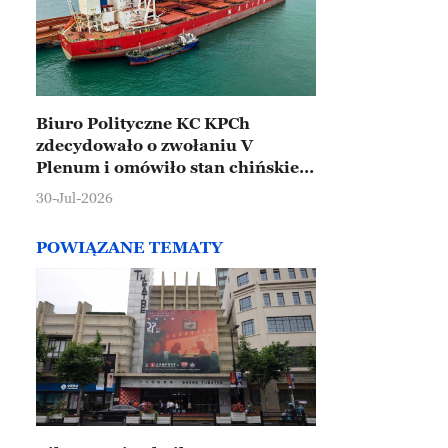
Biuro Polityczne KC KPCh
zdecydowało o zwołaniu V
Plenum i omówiło stan chińskiej
gospodarki
30-Jul-2026
POWIĄZANE TEMATY