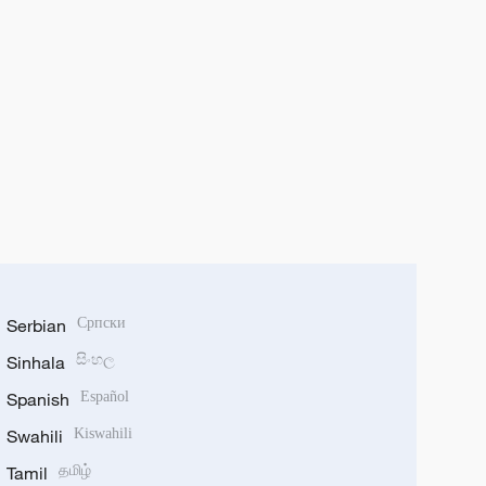
Serbian
Српски
Sinhala
සිංහල
Spanish
Español
Swahili
Kiswahili
Tamil
தமிழ்