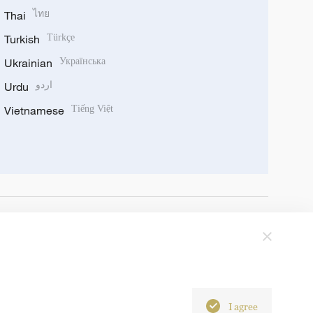
Thai
ไทย
Turkish
Türkçe
Ukrainian
Українська
Urdu
اردو
Vietnamese
Tiếng Việt
I agree
6