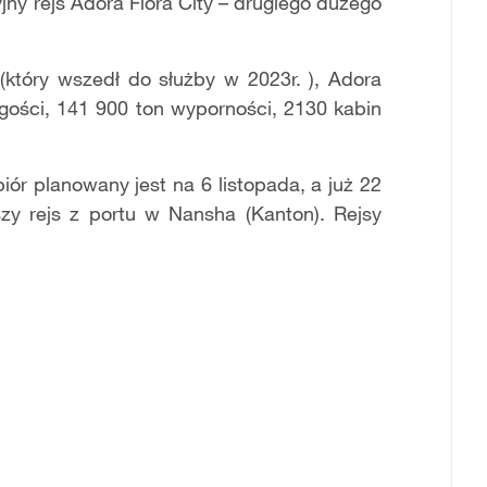
jny rejs Adora Flora City – drugiego dużego
który wszedł do służby w 2023r. ), Adora
ugości, 141 900 ton wyporności, 2130 kabin
ór planowany jest na 6 listopada, a już 22
szy rejs z portu w Nansha (Kanton). Rejsy