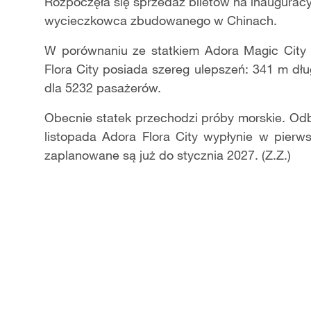
Video
Rozpoczęła się sprzedaż biletów na inauguracy
wycieczkowca zbudowanego w Chinach.
W porównaniu ze statkiem Adora Magic City (
Flora City posiada szereg ulepszeń: 341 m dł
dla 5232 pasażerów.
Obecnie statek przechodzi próby morskie. Odbi
listopada Adora Flora City wypłynie w pierw
zaplanowane są już do stycznia 2027. (Z.Z.)