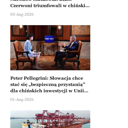
Czerwoni triumfowali w chińskim
Ningbo
03-Aug-2026
Peter Pellegrini: Słowacja chce
stać się „bezpieczną przystanią”
dla chińskich inwestycji w Unii
Europejskiej
01-Aug-2026