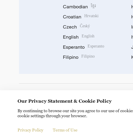
Cambodian
ខ្មែរ
Croatian
Hrvatski
Czech
Český
English
English
Esperanto
Esperanto
Filipino
Filipino
DOWNLOAD OUR APP
Our Privacy Statement & Cookie Policy
By continuing to browse our site you agree to our use of cooki
cookie settings through your browser.
Privacy Policy
Terms of Use
Copyright © 2024 CGTN.
京ICP备20000184号
京公网安