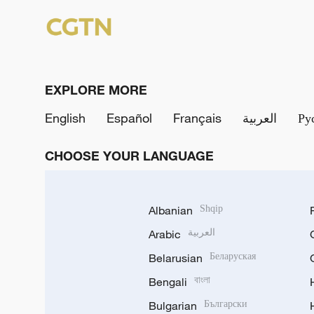
EXPLORE MORE
English
Español
Français
العربية
Ру
CHOOSE YOUR LANGUAGE
Albanian
Shqip
Arabic
العربية
Belarusian
Беларуская
Bengali
বাংলা
Bulgarian
Български