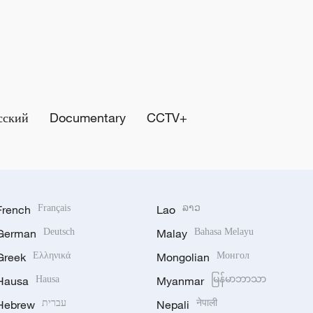
сский
Documentary
CCTV+
French
Français
Lao
ລາວ
German
Deutsch
Malay
Bahasa Melayu
Greek
Ελληνικά
Mongolian
Монгол
Hausa
Hausa
Myanmar
မြန်မာဘာသာ
Hebrew
עברית
Nepali
नेपाली