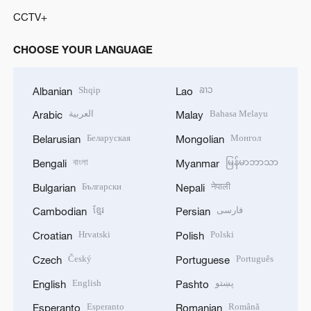
CCTV+
CHOOSE YOUR LANGUAGE
Shqip
ລາວ
Albanian
Lao
العربية
Bahasa Melayu
Arabic
Malay
Беларуская
Монгол
Belarusian
Mongolian
বাংলা
မြန်မာဘာသာ
Bengali
Myanmar
Български
नेपाली
Bulgarian
Nepali
ខ្មែរ
فارسی
Cambodian
Persian
Hrvatski
Polski
Croatian
Polish
Český
Português
Czech
Portuguese
English
پښتو
English
Pashto
Esperanto
Română
Esperanto
Romanian