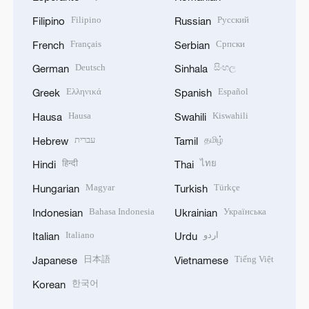
Filipino
Русский
Filipino
Russian
Français
Српски
French
Serbian
Deutsch
සිංහල
German
Sinhala
Ελληνικά
Español
Greek
Spanish
Hausa
Kiswahili
Hausa
Swahili
עברית
தமிழ்
Hebrew
Tamil
हिन्दी
ไทย
Hindi
Thai
Magyar
Türkçe
Hungarian
Turkish
Bahasa Indonesia
Українська
Indonesian
Ukrainian
Italiano
اردو
Italian
Urdu
日本語
Tiếng Việt
Japanese
Vietnamese
한국어
Korean