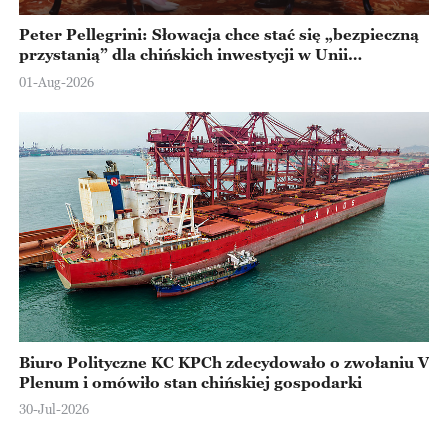
Peter Pellegrini: Słowacja chce stać się „bezpieczną
przystanią” dla chińskich inwestycji w Unii
Europejskiej
01-Aug-2026
Biuro Polityczne KC KPCh zdecydowało o zwołaniu V
Plenum i omówiło stan chińskiej gospodarki
30-Jul-2026