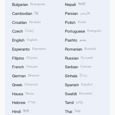
Български
नेपाली
Bulgarian
Nepali
ខ្មែរ
فارسی
Cambodian
Persian
Hrvatski
Polski
Croatian
Polish
Český
Português
Czech
Portuguese
English
پښتو
English
Pashto
Esperanto
Română
Esperanto
Romanian
Filipino
Русский
Filipino
Russian
Français
Српски
French
Serbian
Deutsch
සිංහල
German
Sinhala
Ελληνικά
Español
Greek
Spanish
Hausa
Kiswahili
Hausa
Swahili
עברית
தமிழ்
Hebrew
Tamil
हिन्दी
ไทย
Hindi
Thai