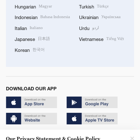
Magyar
Türkçe
Hungarian
Turkish
Bahasa Indonesia
Українська
Indonesian
Ukrainian
Italiano
اردو
Italian
Urdu
日本語
Tiếng Việt
Japanese
Vietnamese
한국어
Korean
DOWNLOAD OUR APP
Copyright © 2024 CGTN.
Our Privacy Statement & Cookie Policy