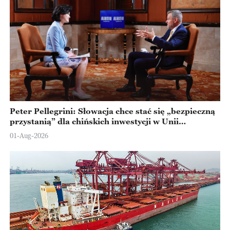
Peter Pellegrini: Słowacja chce stać się „bezpieczną
przystanią” dla chińskich inwestycji w Unii
Europejskiej
01-Aug-2026