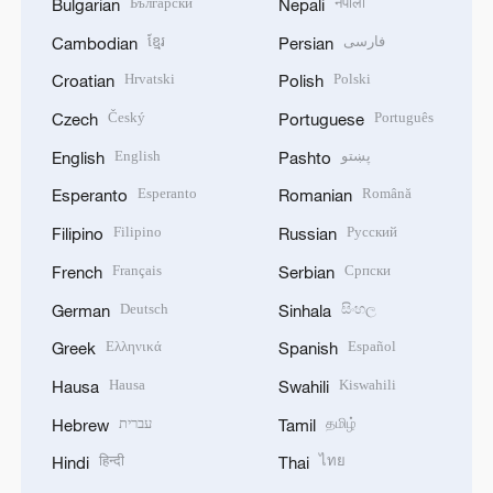
Български
नेपाली
Bulgarian
Nepali
ខ្មែរ
فارسی
Cambodian
Persian
Hrvatski
Polski
Croatian
Polish
Český
Português
Czech
Portuguese
English
پښتو
English
Pashto
Esperanto
Română
Esperanto
Romanian
Filipino
Русский
Filipino
Russian
Français
Српски
French
Serbian
Deutsch
සිංහල
German
Sinhala
Ελληνικά
Español
Greek
Spanish
Hausa
Kiswahili
Hausa
Swahili
עברית
தமிழ்
Hebrew
Tamil
हिन्दी
ไทย
Hindi
Thai