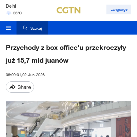
Hyderabad
Language
42°C
Mumbai
31°C
Szukaj
Przychody z box office'u przekroczyły
już 15,7 mld juanów
08:09:01,02-Jun-2026
Share