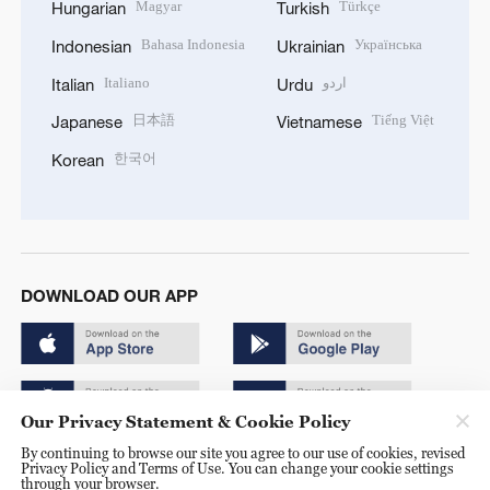
Magyar
Türkçe
Hungarian
Turkish
Bahasa Indonesia
Українська
Indonesian
Ukrainian
Italiano
اردو
Italian
Urdu
日本語
Tiếng Việt
Japanese
Vietnamese
한국어
Korean
DOWNLOAD OUR APP
Our Privacy Statement & Cookie Policy
By continuing to browse our site you agree to our use of cookies, revised
Copyright © 2024 CGTN.
Privacy Policy and Terms of Use. You can change your cookie settings
through your browser.