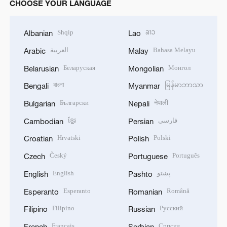
CHOOSE YOUR LANGUAGE
Shqip
ລາວ
Albanian
Lao
العربية
Bahasa Melayu
Arabic
Malay
Беларуская
Монгол
Belarusian
Mongolian
বাংলা
မြန်မာဘာသာ
Bengali
Myanmar
Български
नेपाली
Bulgarian
Nepali
ខ្មែរ
فارسی
Cambodian
Persian
Hrvatski
Polski
Croatian
Polish
Český
Português
Czech
Portuguese
English
پښتو
English
Pashto
Esperanto
Română
Esperanto
Romanian
Filipino
Русский
Filipino
Russian
Français
Српски
French
Serbian