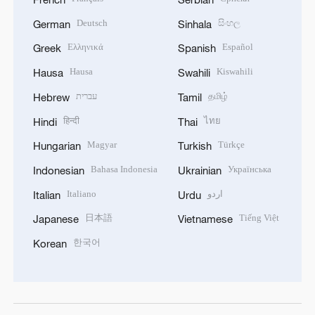
Deutsch
සිංහල
German
Sinhala
Ελληνικά
Español
Greek
Spanish
Hausa
Kiswahili
Hausa
Swahili
עברית
தமிழ்
Hebrew
Tamil
हिन्दी
ไทย
Hindi
Thai
Magyar
Türkçe
Hungarian
Turkish
Bahasa Indonesia
Українська
Indonesian
Ukrainian
Italiano
اردو
Italian
Urdu
日本語
Tiếng Việt
Japanese
Vietnamese
한국어
Korean