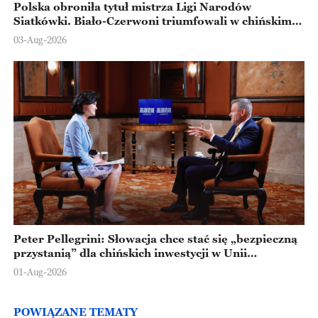
Polska obroniła tytuł mistrza Ligi Narodów
Siatkówki. Biało-Czerwoni triumfowali w chińskim
Ningbo
03-Aug-2026
Peter Pellegrini: Słowacja chce stać się „bezpieczną
przystanią” dla chińskich inwestycji w Unii
Europejskiej
01-Aug-2026
POWIĄZANE TEMATY