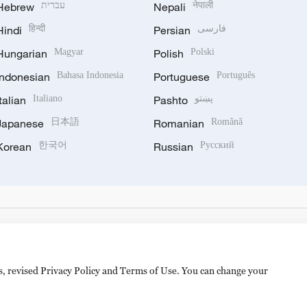
Hebrew
עברית
Nepali
नेपाली
Hindi
हिन्दी
Persian
فارسی
Hungarian
Magyar
Polish
Polski
Indonesian
Bahasa Indonesia
Portuguese
Português
Italian
Italiano
Pashto
پښتو
Japanese
日本語
Romanian
Română
Korean
한국어
Russian
Русский
es, revised Privacy Policy and Terms of Use. You can change your