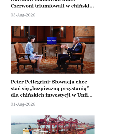
Czerwoni triumfowali w chińskim
Ningbo
03-Aug-2026
Peter Pellegrini: Słowacja chce
stać się „bezpieczną przystanią”
dla chińskich inwestycji w Unii
Europejskiej
01-Aug-2026