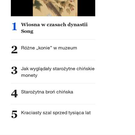
1
Wiosna w czasach dynastii
Song
2
Różne „konie” w muzeum
3
Jak wyglądały starożytne chińskie
monety
4
Starożytna broń chińska
5
Kraciasty szal sprzed tysiąca lat