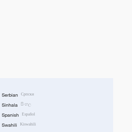
Serbian
Српски
Sinhala
සිංහල
Spanish
Español
Swahili
Kiswahili