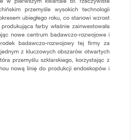
e w pierwszym kwartale br. rzeczywiste
chińskim przemyśle wysokich technologii
kresem ubiegłego roku, co stanowi wzrost
produkująca farby właśnie zainwestowała
ując nowe centrum badawczo-rozwojowe i
środek badawczo-rozwojowy tej firmy za
ę jednym z kluczowych obszarów otwartych
tóra przemyślu szklarskiego, korzystając z
zhou nową linię do produkcji endoskopów i