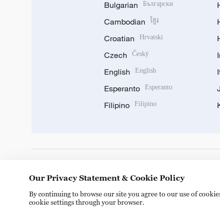
Bulgarian
Български
Cambodian
ខ្មែរ
Croatian
Hrvatski
Czech
Český
English
English
Esperanto
Esperanto
Filipino
Filipino
DOWNLOAD OUR APP
Our Privacy Statement & Cookie Policy
By continuing to browse our site you agree to our use of cooki
cookie settings through your browser.