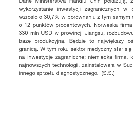
Video
Dane Ministerstwa Handlu Chin pokazują, ż
wykorzystanie inwestycji zagranicznych w 
wzrosło o 30,7% w porównaniu z tym samym o
o 12 punktów procentowych. Norweska firma 
330 mln USD w prowincji Jiangsu, rozbudow
bazę produkcyjną. Będzie to największy o
granicą. W tym roku sektor medyczny stał si
na inwestycje zagraniczne; niemiecka firma, k
najnowszych technologii, zainstalowała w Su
innego sprzętu diagnostycznego. (S.S.)