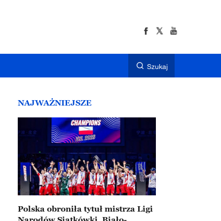
Szukaj
NAJWAŻNIEJSZE
Polska obroniła tytuł mistrza Ligi
Narodów Siatkówki. Biało-