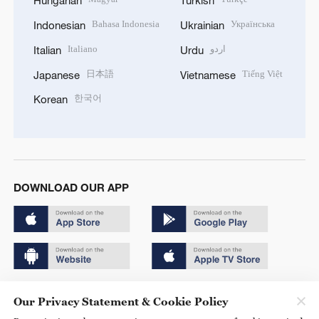
Hungarian
Turkish
Bahasa Indonesia
Українська
Indonesian
Ukrainian
Italiano
اردو
Italian
Urdu
日本語
Tiếng Việt
Japanese
Vietnamese
한국어
Korean
DOWNLOAD OUR APP
Copyright © 2024 CGTN.
Our Privacy Statement & Cookie Policy
京ICP备20000184号