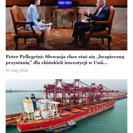
Peter Pellegrini: Słowacja chce stać się „bezpieczną
przystanią” dla chińskich inwestycji w Unii
Europejskiej
01-Aug-2026