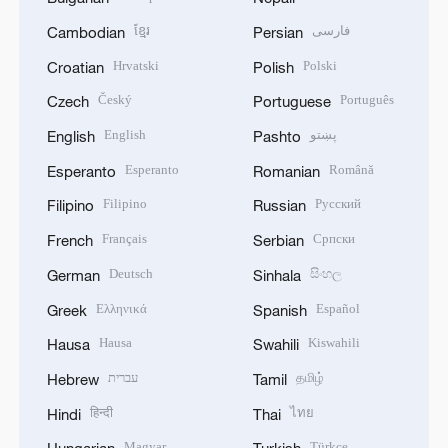
ខ្មែរ
فارسی
Cambodian
Persian
Hrvatski
Polski
Croatian
Polish
Český
Português
Czech
Portuguese
English
پښتو
English
Pashto
Esperanto
Română
Esperanto
Romanian
Filipino
Русский
Filipino
Russian
Français
Српски
French
Serbian
Deutsch
සිංහල
German
Sinhala
Ελληνικά
Español
Greek
Spanish
Hausa
Kiswahili
Hausa
Swahili
עברית
தமிழ்
Hebrew
Tamil
हिन्दी
ไทย
Hindi
Thai
Magyar
Türkçe