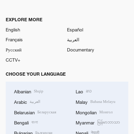
EXPLORE MORE
English
Español
Français
العربية
Русский
Documentary
CCTV+
CHOOSE YOUR LANGUAGE
Shqip
ລາວ
Albanian
Lao
العربية
Bahasa Melayu
Arabic
Malay
Беларуская
Монгол
Belarusian
Mongolian
বাংলা
မြန်မာဘာသာ
Bengali
Myanmar
Български
नेपाली
Bulgarian
Nepali