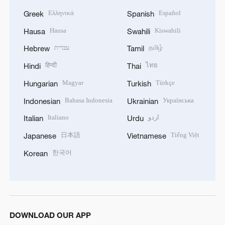
Ελληνικά
Español
Greek
Spanish
Hausa
Kiswahili
Hausa
Swahili
עברית
தமிழ்
Hebrew
Tamil
हिन्दी
ไทย
Hindi
Thai
Magyar
Türkçe
Hungarian
Turkish
Bahasa Indonesia
Українська
Indonesian
Ukrainian
Italiano
اردو
Italian
Urdu
日本語
Tiếng Việt
Japanese
Vietnamese
한국어
Korean
DOWNLOAD OUR APP