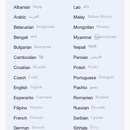
Shqip
ລາວ
Albanian
Lao
العربية
Bahasa Melayu
Arabic
Malay
Беларуская
Монгол
Belarusian
Mongolian
বাংলা
မြန်မာဘာသာ
Bengali
Myanmar
Български
नेपाली
Bulgarian
Nepali
ខ្មែរ
فارسی
Cambodian
Persian
Hrvatski
Polski
Croatian
Polish
Český
Português
Czech
Portuguese
English
پښتو
English
Pashto
Esperanto
Română
Esperanto
Romanian
Filipino
Русский
Filipino
Russian
Français
Српски
French
Serbian
Deutsch
සිංහල
German
Sinhala