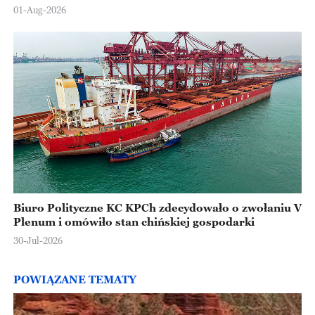
Europejskiej
01-Aug-2026
Biuro Polityczne KC KPCh zdecydowało o zwołaniu V
Plenum i omówiło stan chińskiej gospodarki
30-Jul-2026
POWIĄZANE TEMATY