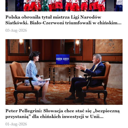
Polska obroniła tytuł mistrza Ligi Narodów
Siatkówki. Biało-Czerwoni triumfowali w chińskim
Ningbo
03-Aug-2026
Peter Pellegrini: Słowacja chce stać się „bezpieczną
przystanią” dla chińskich inwestycji w Unii
Europejskiej
01-Aug-2026