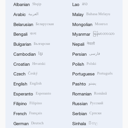
Shqip
ລາວ
Albanian
Lao
العربية
Bahasa Melayu
Arabic
Malay
Беларуская
Монгол
Belarusian
Mongolian
বাংলা
မြန်မာဘာသာ
Bengali
Myanmar
Български
नेपाली
Bulgarian
Nepali
ខ្មែរ
فارسی
Cambodian
Persian
Hrvatski
Polski
Croatian
Polish
Český
Português
Czech
Portuguese
English
پښتو
English
Pashto
Esperanto
Română
Esperanto
Romanian
Filipino
Русский
Filipino
Russian
Français
Српски
French
Serbian
Deutsch
සිංහල
German
Sinhala