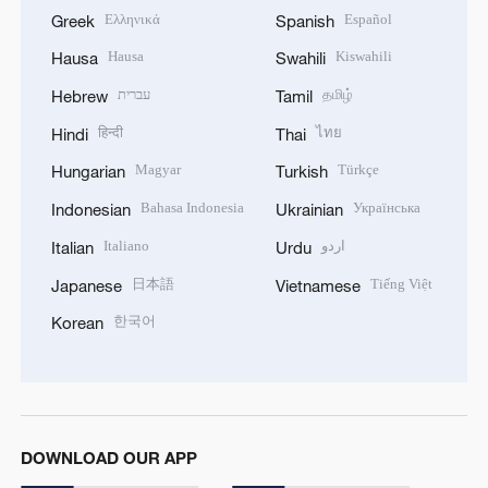
Ελληνικά
Español
Greek
Spanish
Hausa
Kiswahili
Hausa
Swahili
עברית
தமிழ்
Hebrew
Tamil
हिन्दी
ไทย
Hindi
Thai
Magyar
Türkçe
Hungarian
Turkish
Bahasa Indonesia
Українська
Indonesian
Ukrainian
Italiano
اردو
Italian
Urdu
日本語
Tiếng Việt
Japanese
Vietnamese
한국어
Korean
DOWNLOAD OUR APP