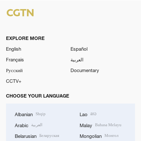
EXPLORE MORE
English
Español
Français
العربية
Русский
Documentary
CCTV+
CHOOSE YOUR LANGUAGE
Shqip
ລາວ
Albanian
Lao
العربية
Bahasa Melayu
Arabic
Malay
Беларуская
Монгол
Belarusian
Mongolian