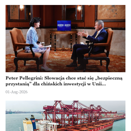
Peter Pellegrini: Słowacja chce stać się „bezpieczną
przystanią” dla chińskich inwestycji w Unii
Europejskiej
01-Aug-2026