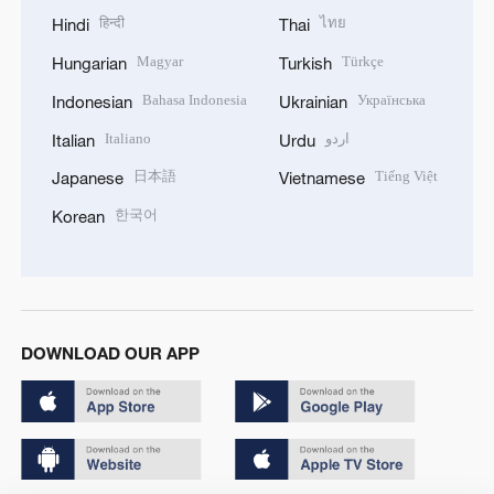
हिन्दी
ไทย
Hindi
Thai
Magyar
Türkçe
Hungarian
Turkish
Bahasa Indonesia
Українська
Indonesian
Ukrainian
Italiano
اردو
Italian
Urdu
日本語
Tiếng Việt
Japanese
Vietnamese
한국어
Korean
DOWNLOAD OUR APP