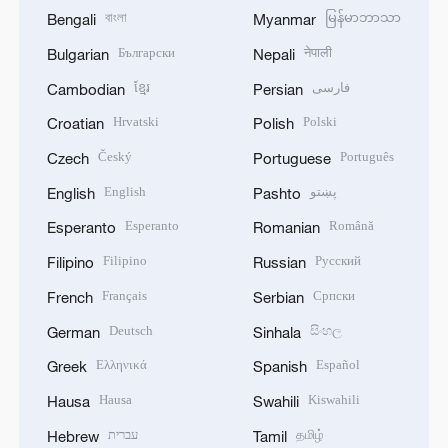
বাংলা
မြန်မာဘာသာ
Bengali
Myanmar
Български
नेपाली
Bulgarian
Nepali
ខ្មែរ
فارسی
Cambodian
Persian
Hrvatski
Polski
Croatian
Polish
Český
Português
Czech
Portuguese
English
پښتو
English
Pashto
Esperanto
Română
Esperanto
Romanian
Filipino
Русский
Filipino
Russian
Français
Српски
French
Serbian
Deutsch
සිංහල
German
Sinhala
Ελληνικά
Español
Greek
Spanish
Hausa
Kiswahili
Hausa
Swahili
עברית
தமிழ்
Hebrew
Tamil