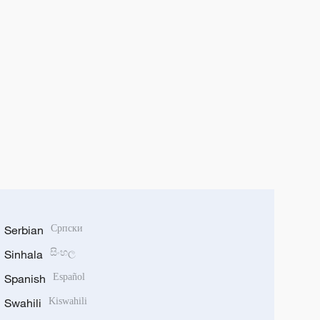
Serbian
Српски
Sinhala
සිංහල
Spanish
Español
Swahili
Kiswahili