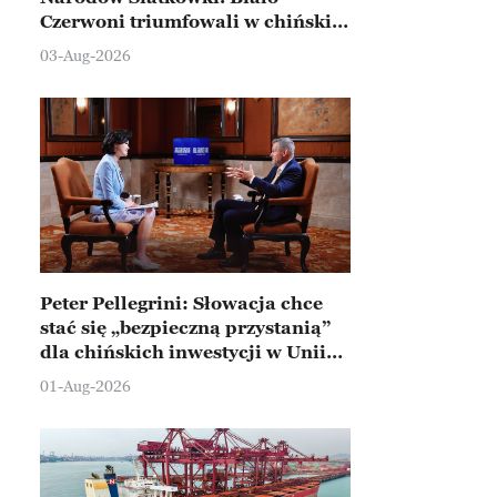
Czerwoni triumfowali w chińskim
Ningbo
03-Aug-2026
Peter Pellegrini: Słowacja chce
stać się „bezpieczną przystanią”
dla chińskich inwestycji w Unii
Europejskiej
01-Aug-2026