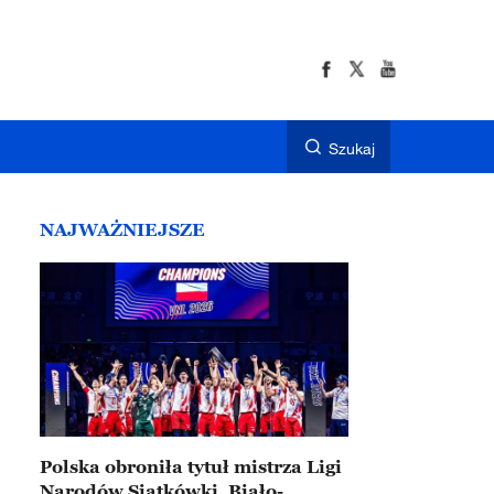
Szukaj
NAJWAŻNIEJSZE
Polska obroniła tytuł mistrza Ligi
Narodów Siatkówki. Biało-