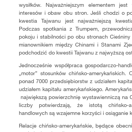
wysiłków. Najważniejszym elementem jes
interesów i obaw obu stron. Jeśli chodzi o p
kwestia Tajwanu jest najważniejszą kwest
Podczas spotkania z Trumpem, przewodniczą
pokoju i stabilności po obu stronach Cieśnin
mianownikiem między Chinami i Stanami Zj
podchodzić do kwestii Tajwanu z najwyższą os
Jednocześnie współpraca gospodarczo-handlo
„motor” stosunków chińsko-amerykańskich. 
ponad 7000 przedsiębiorstw z udziałem kapita
udziałem kapitału amerykańskiego. Amerykańsk
największą powierzchnię wystawienniczą na Ch
liczby potwierdzają, że istotą chińsko-
handlowych są wzajemne korzyści i osiąganie ko
Relacje chińsko-amerykańskie, będące obecni