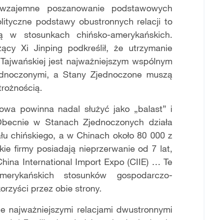
t wzajemne poszanowanie podstawowych
olityczne podstawy obustronnych relacji to
ią w stosunkach chińsko-amerykańskich.
cy Xi Jinping podkreślił, że utrzymanie
y Tajwańskiej jest najważniejszym wspólnym
ednoczonymi, a Stany Zjednoczone muszą
trożnością.
wa powinna nadal służyć jako „balast” i
Obecnie w Stanach Zjednoczonych działa
łu chińskiego, a w Chinach około 80 000 z
ie firmy posiadają nieprzerwanie od 7 lat,
ina International Import Expo (CIIE) … Te
amerykańskich stosunków gospodarczo-
rzyści przez obie strony.
e najważniejszymi relacjami dwustronnymi