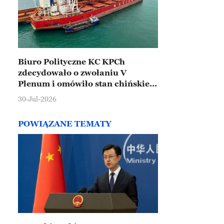
Biuro Polityczne KC KPCh
zdecydowało o zwołaniu V
Plenum i omówiło stan chińskiej
gospodarki
30-Jul-2026
POWIĄZANE TEMATY