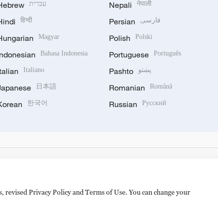
Hebrew
עברית
Nepali
नेपाली
Hindi
हिन्दी
Persian
فارسی
Hungarian
Magyar
Polish
Polski
Indonesian
Bahasa Indonesia
Portuguese
Português
Italian
Italiano
Pashto
پښتو
Japanese
日本語
Romanian
Română
Korean
한국어
Russian
Русский
es, revised Privacy Policy and Terms of Use. You can change your