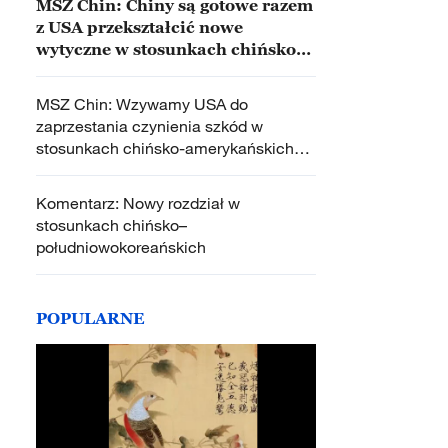
MSZ Chin: Chiny są gotowe razem
z USA przekształcić nowe
wytyczne w stosunkach chińsko-
amerykańskich w działania
MSZ Chin: Wzywamy USA do
zaprzestania czynienia szkód w
stosunkach chińsko-amerykańskich
oraz zakłócania pokoju i stabilności na
rejonie Cieśniny Tajwańskiej
Komentarz: Nowy rozdział w
stosunkach chińsko–
południowokoreańskich
POPULARNE