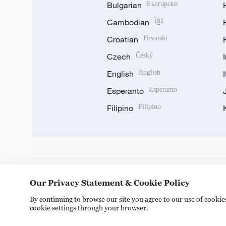
Bulgarian
Български
Cambodian
ខ្មែរ
Croatian
Hrvatski
Czech
Český
English
English
Esperanto
Esperanto
Filipino
Filipino
DOWNLOAD OUR APP
Our Privacy Statement & Cookie Policy
By continuing to browse our site you agree to our use of cooki
cookie settings through your browser.