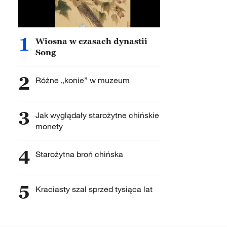
1
Wiosna w czasach dynastii
Song
2
Różne „konie” w muzeum
3
Jak wyglądały starożytne chińskie
monety
4
Starożytna broń chińska
5
Kraciasty szal sprzed tysiąca lat