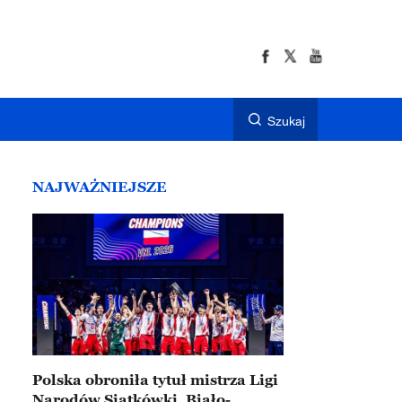
Szukaj
NAJWAŻNIEJSZE
Polska obroniła tytuł mistrza Ligi
Narodów Siatkówki. Biało-