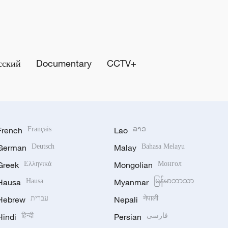
сский
Documentary
CCTV+
French
Français
Lao
ລາວ
German
Deutsch
Malay
Bahasa Melayu
Greek
Ελληνικά
Mongolian
Монгол
Hausa
Hausa
Myanmar
မြန်မာဘာသာ
Hebrew
עברית
Nepali
नेपाली
Hindi
हिन्दी
Persian
فارسی