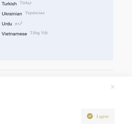
Turkish
Türkçe
Ukrainian
Українська
Urdu
اردو
Vietnamese
Tiếng Việt
I agree
6