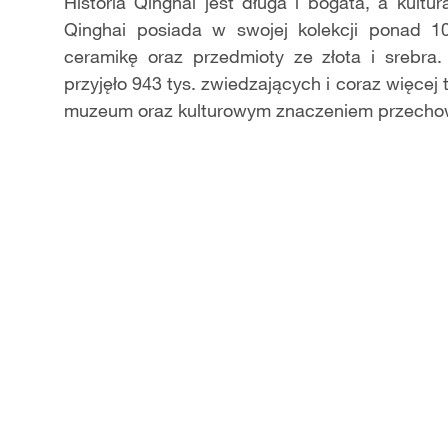
Video
Historia Qinghai jest długa i bogata, a kult
Qinghai posiada w swojej kolekcji ponad 1
ceramikę oraz przedmioty ze złota i srebr
przyjęło 943 tys. zwiedzających i coraz więcej
muzeum oraz kulturowym znaczeniem przecho