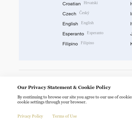
Croatian
Hrvatski
Czech
Český
English
English
Esperanto
Esperanto
Filipino
Filipino
DOWNLOAD OUR APP
Our Privacy Statement & Cookie Policy
By continuing to browse our site you agree to our use of cooki
cookie settings through your browser.
Privacy Policy
Terms of Use
Copyright © 2024 CGTN.
京ICP备20000184号
京公网安