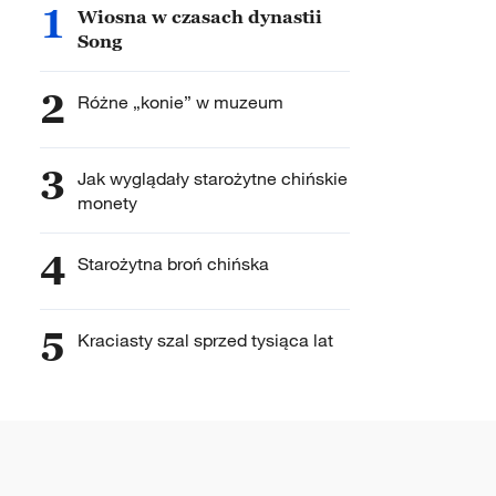
1
Wiosna w czasach dynastii
Song
2
Różne „konie” w muzeum
3
Jak wyglądały starożytne chińskie
monety
4
Starożytna broń chińska
5
Kraciasty szal sprzed tysiąca lat