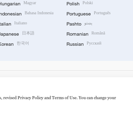
Hungarian
Magyar
Polish
Polski
Indonesian
Bahasa Indonesia
Portuguese
Português
Italian
Italiano
Pashto
پښتو
Japanese
日本語
Romanian
Română
Korean
한국어
Russian
Русский
es, revised Privacy Policy and Terms of Use. You can change your
备 11010502050052号
Disinformation report hotline: 010-8506146