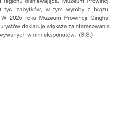
ura regionu olśniewająca. Muzeum Prowincji
0 tys. zabytków, w tym wyroby z brązu,
a. W 2025 roku Muzeum Prowincji Qinghai
 turystów deklaruje większe zainteresowanie
wywanych w nim eksponatów. (S.S.)