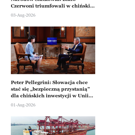
Czerwoni triumfowali w chińskim
Ningbo
03-Aug-2026
Peter Pellegrini: Słowacja chce
stać się „bezpieczną przystanią”
dla chińskich inwestycji w Unii
Europejskiej
01-Aug-2026