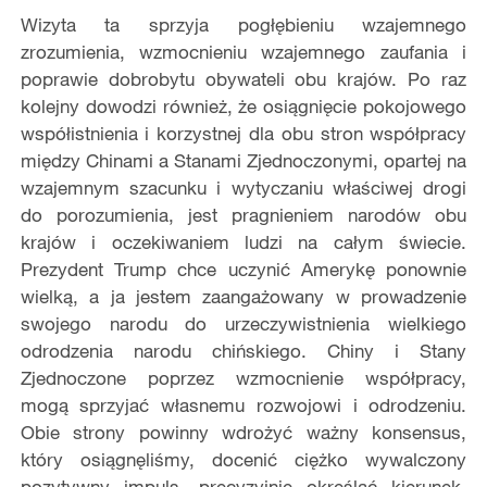
Wizyta ta sprzyja pogłębieniu wzajemnego
zrozumienia, wzmocnieniu wzajemnego zaufania i
poprawie dobrobytu obywateli obu krajów. Po raz
kolejny dowodzi również, że osiągnięcie pokojowego
współistnienia i korzystnej dla obu stron współpracy
między Chinami a Stanami Zjednoczonymi, opartej na
wzajemnym szacunku i wytyczaniu właściwej drogi
do porozumienia, jest pragnieniem narodów obu
krajów i oczekiwaniem ludzi na całym świecie.
Prezydent Trump chce uczynić Amerykę ponownie
wielką, a ja jestem zaangażowany w prowadzenie
swojego narodu do urzeczywistnienia wielkiego
odrodzenia narodu chińskiego. Chiny i Stany
Zjednoczone poprzez wzmocnienie współpracy,
mogą sprzyjać własnemu rozwojowi i odrodzeniu.
Obie strony powinny wdrożyć ważny konsensus,
który osiągnęliśmy, docenić ciężko wywalczony
pozytywny impuls, precyzyjnie określać kierunek,