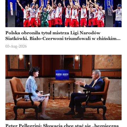
Polska obroniła tytuł mistrza Ligi Narodów
Siatkówki. Biało-Czerwoni triumfowali w chińskim
Ningbo
03-Aug-2026
Peter Pellegrini: Słowacja chce stać się „bezpieczną