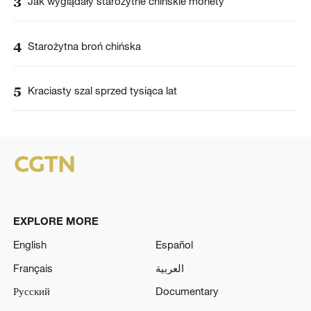
3
Jak wyglądały starożytne chińskie monety
4
Starożytna broń chińska
5
Kraciasty szal sprzed tysiąca lat
EXPLORE MORE
English
Español
Français
العربية
Русский
Documentary