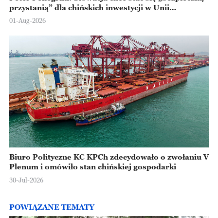
przystanią” dla chińskich inwestycji w Unii
Europejskiej
01-Aug-2026
Biuro Polityczne KC KPCh zdecydowało o zwołaniu V
Plenum i omówiło stan chińskiej gospodarki
30-Jul-2026
POWIĄZANE TEMATY