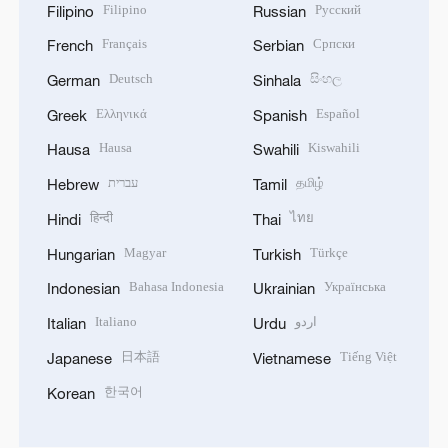
Filipino
Русский
Filipino
Russian
Français
Српски
French
Serbian
Deutsch
සිංහල
German
Sinhala
Ελληνικά
Español
Greek
Spanish
Hausa
Kiswahili
Hausa
Swahili
עברית
தமிழ்
Hebrew
Tamil
हिन्दी
ไทย
Hindi
Thai
Magyar
Türkçe
Hungarian
Turkish
Bahasa Indonesia
Українська
Indonesian
Ukrainian
Italiano
اردو
Italian
Urdu
日本語
Tiếng Việt
Japanese
Vietnamese
한국어
Korean