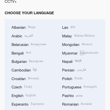
CCTV+
CHOOSE YOUR LANGUAGE
Shqip
ລາວ
Albanian
Lao
العربية
Bahasa Melayu
Arabic
Malay
Беларуская
Монгол
Belarusian
Mongolian
বাংলা
မြန်မာဘာသာ
Bengali
Myanmar
Български
नेपाली
Bulgarian
Nepali
ខ្មែរ
فارسی
Cambodian
Persian
Hrvatski
Polski
Croatian
Polish
Český
Português
Czech
Portuguese
English
پښتو
English
Pashto
Esperanto
Română
Esperanto
Romanian