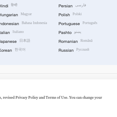
Hindi
हिन्दी
Persian
فارسی
Hungarian
Magyar
Polish
Polski
Indonesian
Bahasa Indonesia
Portuguese
Português
Italian
Italiano
Pashto
پښتو
Japanese
日本語
Romanian
Română
Korean
한국어
Russian
Русский
es, revised Privacy Policy and Terms of Use. You can change your
备 11010502050052号
Disinformation report hotline: 010-8506146