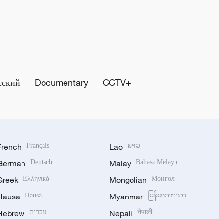
сский
Documentary
CCTV+
French
Français
Lao
ລາວ
German
Deutsch
Malay
Bahasa Melayu
Greek
Ελληνικά
Mongolian
Монгол
Hausa
Hausa
Myanmar
မြန်မာဘာသာ
Hebrew
עברית
Nepali
नेपाली