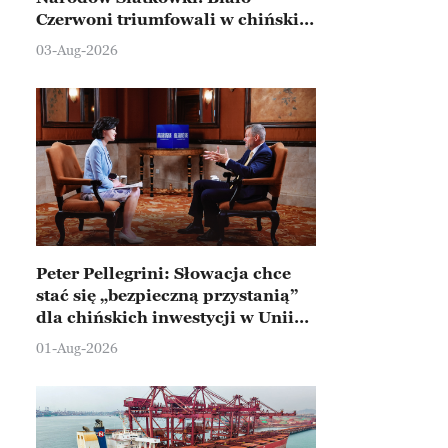
Czerwoni triumfowali w chińskim
Ningbo
03-Aug-2026
Peter Pellegrini: Słowacja chce
stać się „bezpieczną przystanią”
dla chińskich inwestycji w Unii
Europejskiej
01-Aug-2026