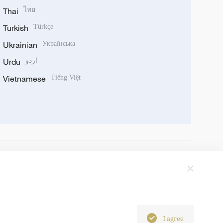
Thai
ไทย
Turkish
Türkçe
Ukrainian
Українська
Urdu
اردو
Vietnamese
Tiếng Việt
I agree
6