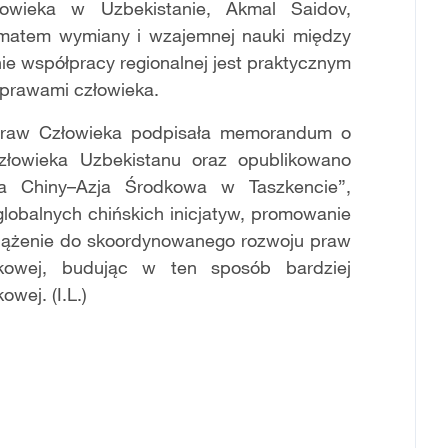
wieka w Uzbekistanie, Akmal Saidov,
ematem wymiany i wzajemnej nauki między
ie współpracy regionalnej jest praktycznym
prawami człowieka.
Praw Człowieka podpisała memorandum o
owieka Uzbekistanu oraz opublikowano
a Chiny–Azja Środkowa w Taszkencie”,
globalnych chińskich inicjatyw, promowanie
dążenie do skoordynowanego rozwoju praw
kowej, budując w ten sposób bardziej
wej. (I.L.)