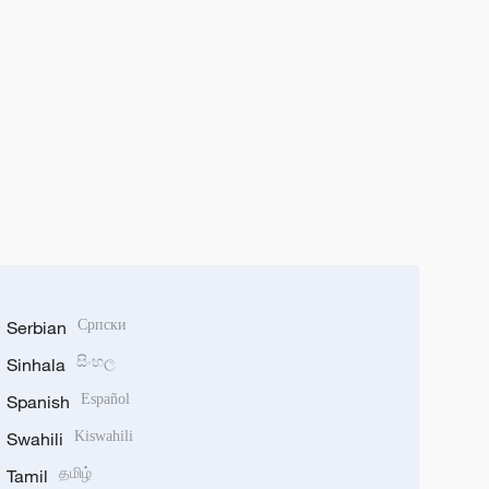
Serbian
Српски
Sinhala
සිංහල
Spanish
Español
Swahili
Kiswahili
Tamil
தமிழ்