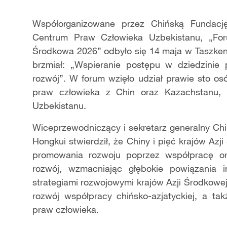
Współorganizowane przez Chińską Fundac
Centrum Praw Człowieka Uzbekistanu, „Fo
Środkowa 2026” odbyło się 14 maja w Taszken
brzmiał: „Wspieranie postępu w dziedzinie 
rozwój”. W forum wzięło udział prawie sto os
praw człowieka z Chin oraz Kazachstanu, Ki
Uzbekistanu.
Wiceprzewodniczący i sekretarz generalny Chi
Hongkui stwierdził, że Chiny i pięć krajów A
promowania rozwoju poprzez współpracę o
rozwój, wzmacniając głębokie powiązania 
strategiami rozwojowymi krajów Azji Środkowej
rozwój współpracy chińsko-azjatyckiej, a tak
praw człowieka.