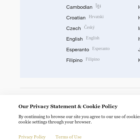
Cambodian
ខ្មែរ
Croatian
Hrvatski
Czech
Český
English
English
Esperanto
Esperanto
Filipino
Filipino
DOWNLOAD OUR APP
Our Privacy Statement & Cookie Policy
By continuing to browse our site you agree to our use of cooki
cookie settings through your browser.
Privacy Policy
Terms of Use
Copyright © 2024 CGTN.
京ICP备20000184号
京公网安