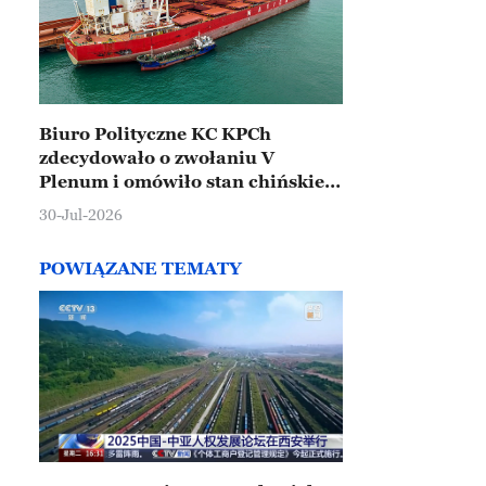
Biuro Polityczne KC KPCh
zdecydowało o zwołaniu V
Plenum i omówiło stan chińskiej
gospodarki
30-Jul-2026
POWIĄZANE TEMATY