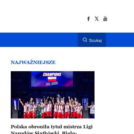
Szukaj
NAJWAŻNIEJSZE
Polska obroniła tytuł mistrza Ligi
Narodów Siatkówki. Biało-