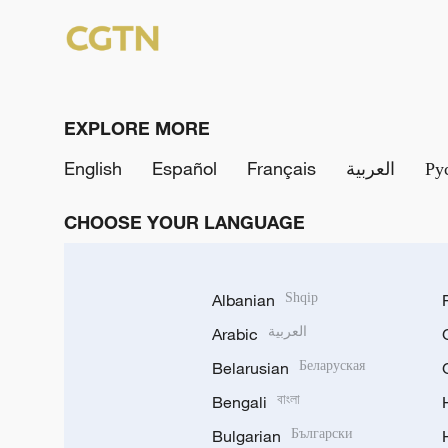
EXPLORE MORE
English
Español
Français
العربية
Ру
CHOOSE YOUR LANGUAGE
Albanian
Shqip
Arabic
العربية
Belarusian
Беларуская
Bengali
বাংলা
Bulgarian
Български