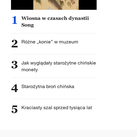
1
Wiosna w czasach dynastii
Song
2
Różne „konie” w muzeum
3
Jak wyglądały starożytne chińskie
monety
4
Starożytna broń chińska
5
Kraciasty szal sprzed tysiąca lat