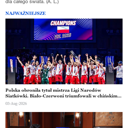
dla całego świata. (A. L.)
NAJWAŻNIEJSZE
Polska obroniła tytuł mistrza Ligi Narodów
Siatkówki. Biało-Czerwoni triumfowali w chińskim
Ningbo
03-Aug-2026