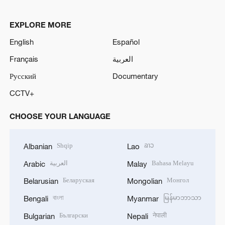
EXPLORE MORE
English
Español
Français
العربية
Русский
Documentary
CCTV+
CHOOSE YOUR LANGUAGE
Shqip
ລາວ
Albanian
Lao
العربية
Bahasa Melayu
Arabic
Malay
Беларуская
Монгол
Belarusian
Mongolian
বাংলা
မြန်မာဘာသာ
Bengali
Myanmar
Български
नेपाली
Bulgarian
Nepali