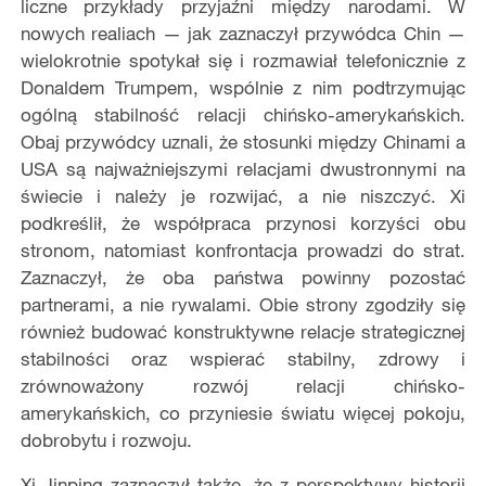
liczne przykłady przyjaźni między narodami. W
nowych realiach — jak zaznaczył przywódca Chin —
wielokrotnie spotykał się i rozmawiał telefonicznie z
Donaldem Trumpem, wspólnie z nim podtrzymując
ogólną stabilność relacji chińsko-amerykańskich.
Obaj przywódcy uznali, że stosunki między Chinami a
USA są najważniejszymi relacjami dwustronnymi na
świecie i należy je rozwijać, a nie niszczyć. Xi
podkreślił, że współpraca przynosi korzyści obu
stronom, natomiast konfrontacja prowadzi do strat.
Zaznaczył, że oba państwa powinny pozostać
partnerami, a nie rywalami. Obie strony zgodziły się
również budować konstruktywne relacje strategicznej
stabilności oraz wspierać stabilny, zdrowy i
zrównoważony rozwój relacji chińsko-
amerykańskich, co przyniesie światu więcej pokoju,
dobrobytu i rozwoju.
Xi Jinping zaznaczył także, że z perspektywy historii