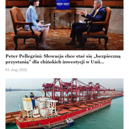
Peter Pellegrini: Słowacja chce stać się „bezpieczną
przystanią” dla chińskich inwestycji w Unii
Europejskiej
01-Aug-2026