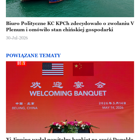
Biuro Polityczne KC KPCh zdecydowało o zwołaniu V
Plenum i omówiło stan chińskiej gospodarki
30-Jul-2026
POWIĄZANE TEMATY
Xi Jinping wydał powitalny bankiet na cześć Donalda