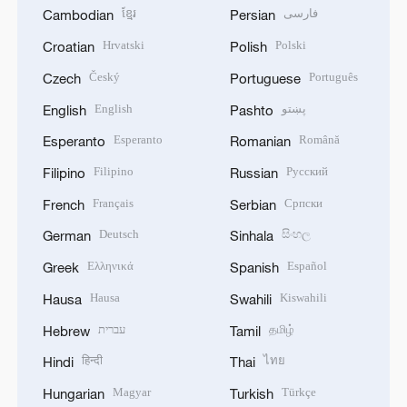
ខ្មែរ
فارسی
Cambodian
Persian
Hrvatski
Polski
Croatian
Polish
Český
Português
Czech
Portuguese
English
پښتو
English
Pashto
Esperanto
Română
Esperanto
Romanian
Filipino
Русский
Filipino
Russian
Français
Српски
French
Serbian
Deutsch
සිංහල
German
Sinhala
Ελληνικά
Español
Greek
Spanish
Hausa
Kiswahili
Hausa
Swahili
עברית
தமிழ்
Hebrew
Tamil
हिन्दी
ไทย
Hindi
Thai
Magyar
Türkçe
Hungarian
Turkish