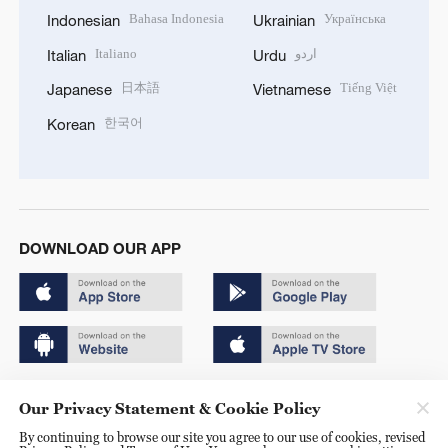
Bahasa Indonesia
Українська
Indonesian
Ukrainian
Italiano
اردو
Italian
Urdu
日本語
Tiếng Việt
Japanese
Vietnamese
한국어
Korean
DOWNLOAD OUR APP
Copyright © 2024 CGTN.
Our Privacy Statement & Cookie Policy
京ICP备20000184号
By continuing to browse our site you agree to our use of cookies, revised