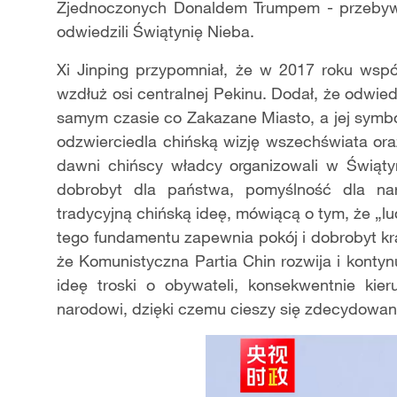
Zjednoczonych Donaldem Trumpem - przebyw
odwiedzili Świątynię Nieba.
Xi Jinping przypomniał, że w 2017 roku wspó
wzdłuż osi centralnej Pekinu. Dodał, że odwi
samym czasie co Zakazane Miasto, a jej symbo
odzwierciedla chińską wizję wszechświata oraz 
dawni chińscy władcy organizowali w Świąty
dobrobyt dla państwa, pomyślność dla n
tradycyjną chińską ideę, mówiącą o tym, że „l
tego fundamentu zapewnia pokój i dobrobyt kra
że Komunistyczna Partia Chin rozwija i kontynu
ideę troski o obywateli, konsekwentnie kie
narodowi, dzięki czemu cieszy się zdecydowa