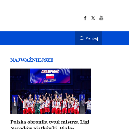
Szukaj
NAJWAŻNIEJSZE
Polska obroniła tytuł mistrza Ligi
Narodów Siatkówki. Biało-