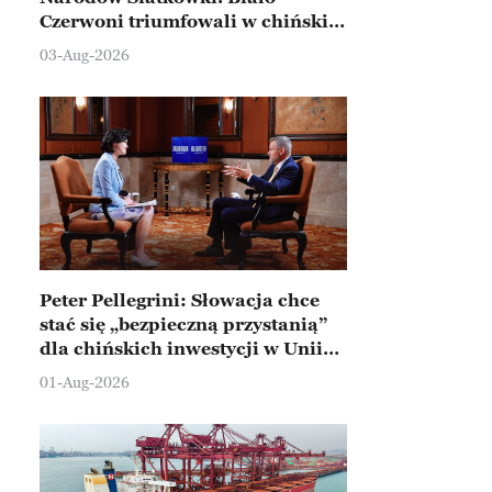
Czerwoni triumfowali w chińskim
Ningbo
03-Aug-2026
Peter Pellegrini: Słowacja chce
stać się „bezpieczną przystanią”
dla chińskich inwestycji w Unii
Europejskiej
01-Aug-2026