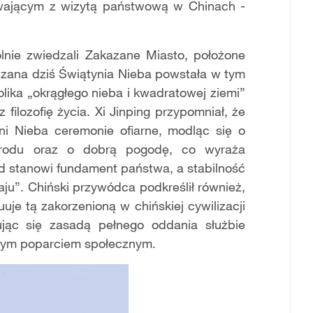
ającym z wizytą państwową w Chinach -
lnie zwiedzali Zakazane Miasto, położone
edzana dziś Świątynia Nieba powstała w tym
lika „okrągłego nieba i kwadratowej ziemi”
filozofię życia. Xi Jinping przypomniał, że
ni Nieba ceremonie ofiarne, modląc się o
arodu oraz o dobrą pogodę, co wyraża
ud stanowi fundament państwa, a stabilność
ju”. Chiński przywódca podkreślił również,
uje tą zakorzenioną w chińskiej cywilizacji
rując się zasadą pełnego oddania służbie
nym poparciem społecznym.