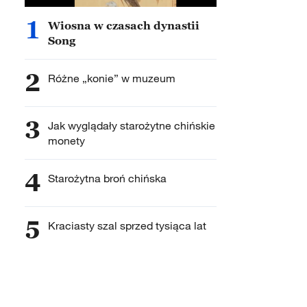
1
Wiosna w czasach dynastii
Song
2
Różne „konie” w muzeum
3
Jak wyglądały starożytne chińskie
monety
4
Starożytna broń chińska
5
Kraciasty szal sprzed tysiąca lat