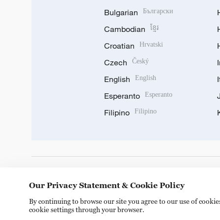
Bulgarian
Български
Cambodian
ខ្មែរ
Croatian
Hrvatski
Czech
Český
English
English
Esperanto
Esperanto
Filipino
Filipino
DOWNLOAD OUR APP
Our Privacy Statement & Cookie Policy
By continuing to browse our site you agree to our use of cooki
cookie settings through your browser.