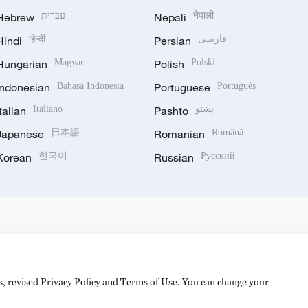
Hebrew
עברית
Nepali
नेपाली
Hindi
हिन्दी
Persian
فارسی
Hungarian
Magyar
Polish
Polski
Indonesian
Bahasa Indonesia
Portuguese
Português
Italian
Italiano
Pashto
پښتو
Japanese
日本語
Romanian
Română
Korean
한국어
Russian
Русский
es, revised Privacy Policy and Terms of Use. You can change your