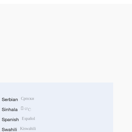
Serbian
Српски
Sinhala
සිංහල
Spanish
Español
Swahili
Kiswahili