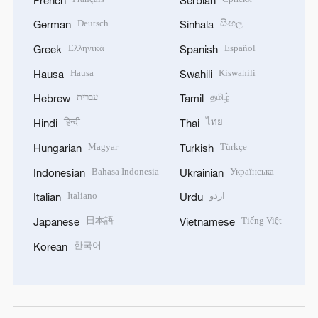
Deutsch
සිංහල
German
Sinhala
Ελληνικά
Español
Greek
Spanish
Hausa
Kiswahili
Hausa
Swahili
עברית
தமிழ்
Hebrew
Tamil
हिन्दी
ไทย
Hindi
Thai
Magyar
Türkçe
Hungarian
Turkish
Bahasa Indonesia
Українська
Indonesian
Ukrainian
Italiano
اردو
Italian
Urdu
日本語
Tiếng Việt
Japanese
Vietnamese
한국어
Korean