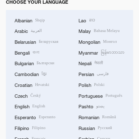
CHOOSE YOUR LANGUAGE
Shqip
ລາວ
Albanian
Lao
العربية
Bahasa Melayu
Arabic
Malay
Беларуская
Монгол
Belarusian
Mongolian
বাংলা
မြန်မာဘာသာ
Bengali
Myanmar
Български
नेपाली
Bulgarian
Nepali
ខ្មែរ
فارسی
Cambodian
Persian
Hrvatski
Polski
Croatian
Polish
Český
Português
Czech
Portuguese
English
پښتو
English
Pashto
Esperanto
Română
Esperanto
Romanian
Filipino
Русский
Filipino
Russian
Français
Српски
French
Serbian