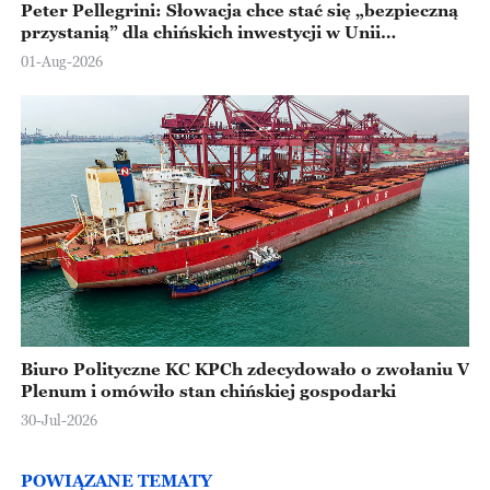
Peter Pellegrini: Słowacja chce stać się „bezpieczną
przystanią” dla chińskich inwestycji w Unii
Europejskiej
01-Aug-2026
Biuro Polityczne KC KPCh zdecydowało o zwołaniu V
Plenum i omówiło stan chińskiej gospodarki
30-Jul-2026
POWIĄZANE TEMATY