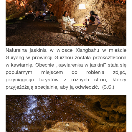
Naturalna jaskinia w wiosce Xiangbahu w mieście
Guiyang w prowincji Guizhou została przekształcona
w kawiarnię. Obecnie „kawiarenka w jaskini” stała się
popularnym miejscem do robienia zdjęć,
przyciągając turystów z różnych stron, którzy
przyjeżdżają specjalnie, aby ją odwiedzić. (S.S.)