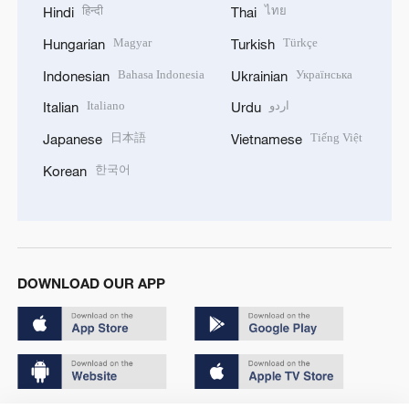
हिन्दी
ไทย
Hindi
Thai
Magyar
Türkçe
Hungarian
Turkish
Bahasa Indonesia
Українська
Indonesian
Ukrainian
Italiano
اردو
Italian
Urdu
日本語
Tiếng Việt
Japanese
Vietnamese
한국어
Korean
DOWNLOAD OUR APP