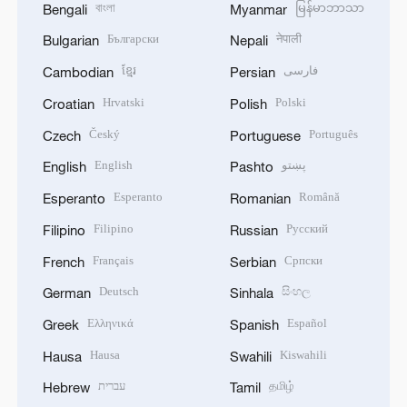
বাংলা
မြန်မာဘာသာ
Bengali
Myanmar
Български
नेपाली
Bulgarian
Nepali
ខ្មែរ
فارسی
Cambodian
Persian
Hrvatski
Polski
Croatian
Polish
Český
Português
Czech
Portuguese
English
پښتو
English
Pashto
Esperanto
Română
Esperanto
Romanian
Filipino
Русский
Filipino
Russian
Français
Српски
French
Serbian
Deutsch
සිංහල
German
Sinhala
Ελληνικά
Español
Greek
Spanish
Hausa
Kiswahili
Hausa
Swahili
עברית
தமிழ்
Hebrew
Tamil