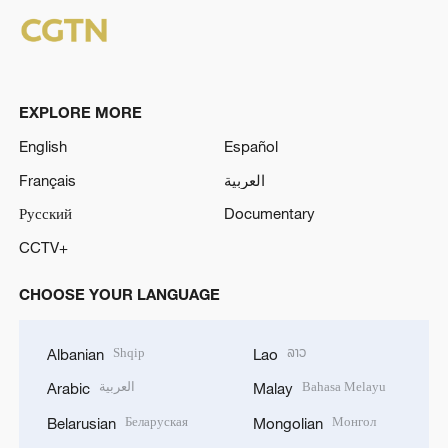
EXPLORE MORE
English
Español
Français
العربية
Русский
Documentary
CCTV+
CHOOSE YOUR LANGUAGE
Shqip
ລາວ
Albanian
Lao
العربية
Bahasa Melayu
Arabic
Malay
Беларуская
Монгол
Belarusian
Mongolian