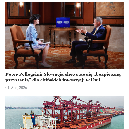
Peter Pellegrini: Słowacja chce stać się „bezpieczną
przystanią” dla chińskich inwestycji w Unii
Europejskiej
01-Aug-2026