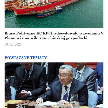
Biuro Polityczne KC KPCh zdecydowało o zwołaniu V
Plenum i omówiło stan chińskiej gospodarki
30-Jul-2026
POWIĄZANE TEMATY