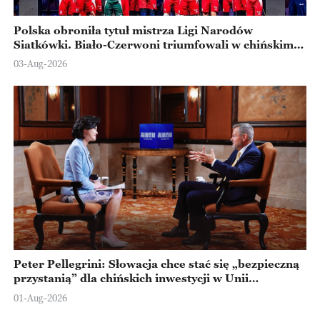
Polska obroniła tytuł mistrza Ligi Narodów
Siatkówki. Biało-Czerwoni triumfowali w chińskim
Ningbo
03-Aug-2026
Peter Pellegrini: Słowacja chce stać się „bezpieczną
przystanią” dla chińskich inwestycji w Unii
Europejskiej
01-Aug-2026