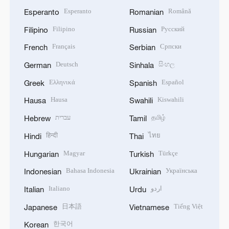
Esperanto
Română
Esperanto
Romanian
Filipino
Русский
Filipino
Russian
Français
Српски
French
Serbian
Deutsch
සිංහල
German
Sinhala
Ελληνικά
Español
Greek
Spanish
Hausa
Kiswahili
Hausa
Swahili
עברית
தமிழ்
Hebrew
Tamil
हिन्दी
ไทย
Hindi
Thai
Magyar
Türkçe
Hungarian
Turkish
Bahasa Indonesia
Українська
Indonesian
Ukrainian
Italiano
اردو
Italian
Urdu
日本語
Tiếng Việt
Japanese
Vietnamese
한국어
Korean