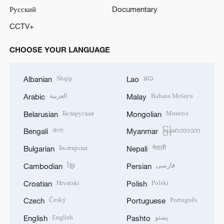
Русский
Documentary
CCTV+
CHOOSE YOUR LANGUAGE
Shqip
ລາວ
Albanian
Lao
العربية
Bahasa Melayu
Arabic
Malay
Беларуская
Монгол
Belarusian
Mongolian
বাংলা
မြန်မာဘာသာ
Bengali
Myanmar
Български
नेपाली
Bulgarian
Nepali
ខ្មែរ
فارسی
Cambodian
Persian
Hrvatski
Polski
Croatian
Polish
Český
Português
Czech
Portuguese
English
پښتو
English
Pashto