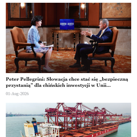
Peter Pellegrini: Słowacja chce stać się „bezpieczną
przystanią” dla chińskich inwestycji w Unii
Europejskiej
01-Aug-2026