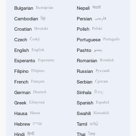
Български
नेपाली
Bulgarian
Nepali
ខ្មែរ
فارسی
Cambodian
Persian
Hrvatski
Polski
Croatian
Polish
Český
Português
Czech
Portuguese
English
پښتو
English
Pashto
Esperanto
Română
Esperanto
Romanian
Filipino
Русский
Filipino
Russian
Français
Српски
French
Serbian
Deutsch
සිංහල
German
Sinhala
Ελληνικά
Español
Greek
Spanish
Hausa
Kiswahili
Hausa
Swahili
עברית
தமிழ்
Hebrew
Tamil
हिन्दी
ไทย
Hindi
Thai