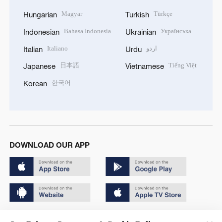
Magyar
Türkçe
Hungarian
Turkish
Bahasa Indonesia
Українська
Indonesian
Ukrainian
Italiano
اردو
Italian
Urdu
日本語
Tiếng Việt
Japanese
Vietnamese
한국어
Korean
DOWNLOAD OUR APP
Copyright © 2024 CGTN.