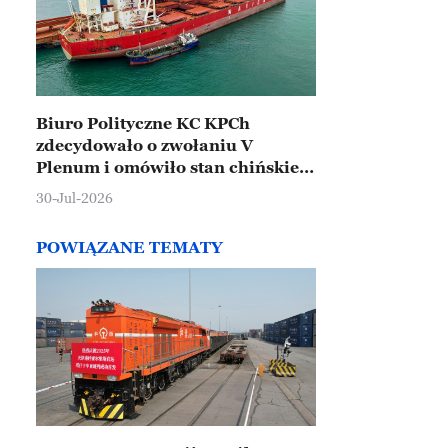
Biuro Polityczne KC KPCh
zdecydowało o zwołaniu V
Plenum i omówiło stan chińskiej
gospodarki
30-Jul-2026
POWIĄZANE TEMATY