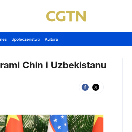
znes
Społeczeństwo
Kultura
rami Chin i Uzbekistanu