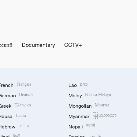
сский
Documentary
CCTV+
French
Français
Lao
ລາວ
German
Deutsch
Malay
Bahasa Melayu
Greek
Ελληνικά
Mongolian
Монгол
Hausa
Hausa
Myanmar
မြန်မာဘာသာ
Hebrew
עברית
Nepali
नेपाली
हिन्दी
فارسی