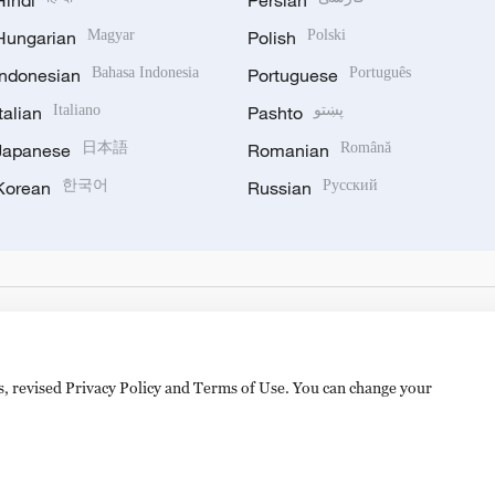
Hindi
Persian
Hungarian
Magyar
Polish
Polski
Indonesian
Bahasa Indonesia
Portuguese
Português
Italian
Italiano
Pashto
پښتو
Japanese
日本語
Romanian
Română
Korean
한국어
Russian
Русский
es, revised Privacy Policy and Terms of Use. You can change your
备 11010502050052号
Disinformation report hotline: 010-8506146