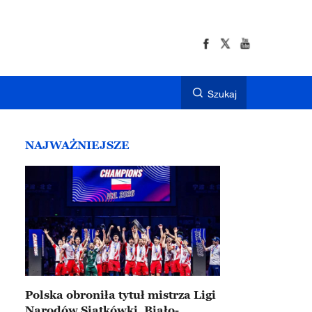
Szukaj
NAJWAŻNIEJSZE
Polska obroniła tytuł mistrza Ligi
Narodów Siatkówki. Biało-