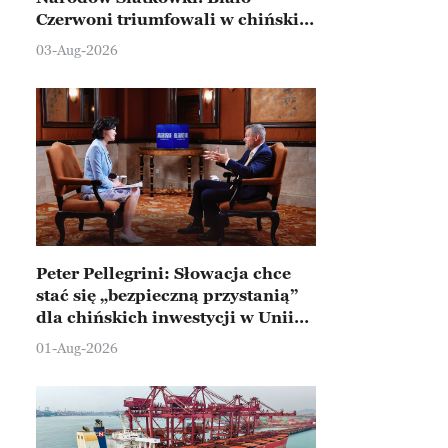
Czerwoni triumfowali w chińskim
Ningbo
03-Aug-2026
Peter Pellegrini: Słowacja chce
stać się „bezpieczną przystanią”
dla chińskich inwestycji w Unii
Europejskiej
01-Aug-2026