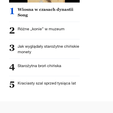
1
Wiosna w czasach dynastii
Song
2
Różne „konie” w muzeum
3
Jak wyglądały starożytne chińskie
monety
4
Starożytna broń chińska
5
Kraciasty szal sprzed tysiąca lat