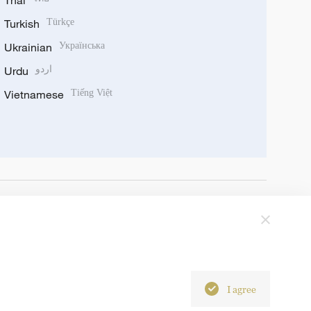
Thai
Turkish
Türkçe
Ukrainian
Українська
Urdu
اردو
Vietnamese
Tiếng Việt
I agree
6