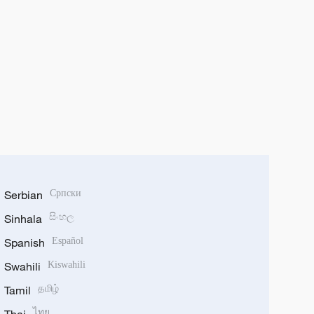
Serbian
Српски
Sinhala
සිංහල
Spanish
Español
Swahili
Kiswahili
Tamil
தமிழ்
ไทย