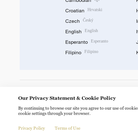
Cambodian
Croatian
Hrvatski
Czech
Český
English
English
Esperanto
Esperanto
Filipino
Filipino
DOWNLOAD OUR APP
Our Privacy Statement & Cookie Policy
By continuing to browse our site you agree to our use of cooki
cookie settings through your browser.
Privacy Policy
Terms of Use
Copyright © 2024 CGTN.
京ICP备20000184号
京公网安