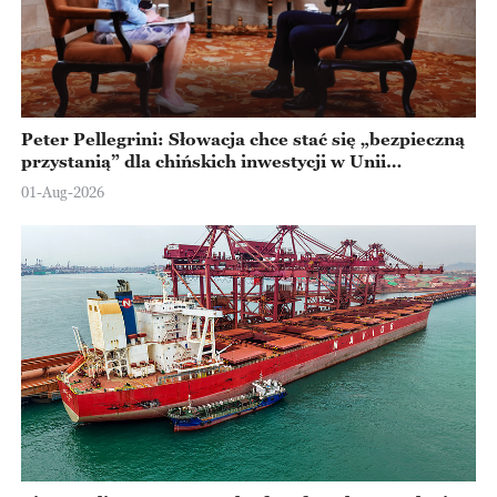
Peter Pellegrini: Słowacja chce stać się „bezpieczną
przystanią” dla chińskich inwestycji w Unii
Europejskiej
01-Aug-2026