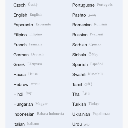
Český
Português
Czech
Portuguese
English
پښتو
English
Pashto
Esperanto
Română
Esperanto
Romanian
Filipino
Русский
Filipino
Russian
Français
Српски
French
Serbian
Deutsch
සිංහල
German
Sinhala
Ελληνικά
Español
Greek
Spanish
Hausa
Kiswahili
Hausa
Swahili
עברית
தமிழ்
Hebrew
Tamil
हिन्दी
ไทย
Hindi
Thai
Magyar
Türkçe
Hungarian
Turkish
Bahasa Indonesia
Українська
Indonesian
Ukrainian
Italiano
اردو
Italian
Urdu