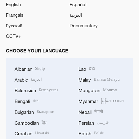
English
Español
Français
العربية
Русский
Documentary
CCTV+
CHOOSE YOUR LANGUAGE
Shqip
ລາວ
Albanian
Lao
العربية
Bahasa Melayu
Arabic
Malay
Беларуская
Монгол
Belarusian
Mongolian
বাংলা
မြန်မာဘာသာ
Bengali
Myanmar
Български
नेपाली
Bulgarian
Nepali
ខ្មែរ
فارسی
Cambodian
Persian
Hrvatski
Polski
Croatian
Polish