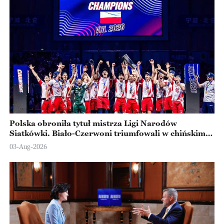
Polska obroniła tytuł mistrza Ligi Narodów
Siatkówki. Biało-Czerwoni triumfowali w chińskim
Ningbo
03-Aug-2026