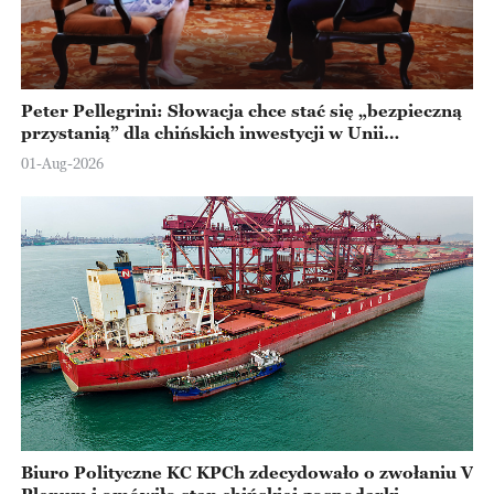
Peter Pellegrini: Słowacja chce stać się „bezpieczną
przystanią” dla chińskich inwestycji w Unii
Europejskiej
01-Aug-2026
Biuro Polityczne KC KPCh zdecydowało o zwołaniu V