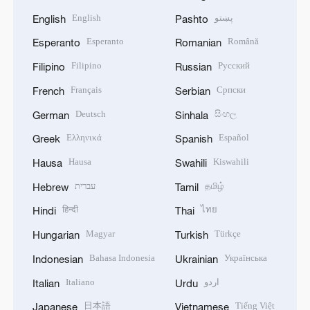
English
پښتو
English
Pashto
Esperanto
Română
Esperanto
Romanian
Filipino
Русский
Filipino
Russian
Français
Српски
French
Serbian
Deutsch
සිංහල
German
Sinhala
Ελληνικά
Español
Greek
Spanish
Hausa
Kiswahili
Hausa
Swahili
עברית
தமிழ்
Hebrew
Tamil
हिन्दी
ไทย
Hindi
Thai
Magyar
Türkçe
Hungarian
Turkish
Bahasa Indonesia
Українська
Indonesian
Ukrainian
Italiano
اردو
Italian
Urdu
日本語
Tiếng Việt
Japanese
Vietnamese