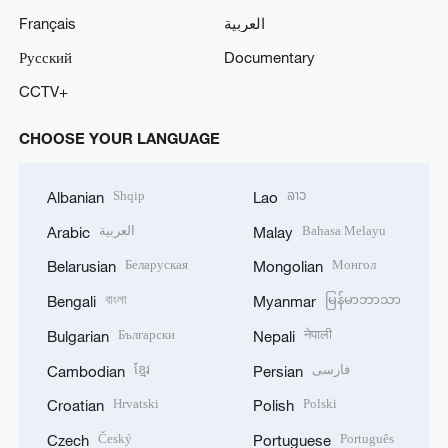
Français
العربية
Русский
Documentary
CCTV+
CHOOSE YOUR LANGUAGE
Shqip
ລາວ
Albanian
Lao
العربية
Bahasa Melayu
Arabic
Malay
Беларуская
Монгол
Belarusian
Mongolian
বাংলা
မြန်မာဘာသာ
Bengali
Myanmar
Български
नेपाली
Bulgarian
Nepali
ខ្មែរ
فارسی
Cambodian
Persian
Hrvatski
Polski
Croatian
Polish
Český
Português
Czech
Portuguese