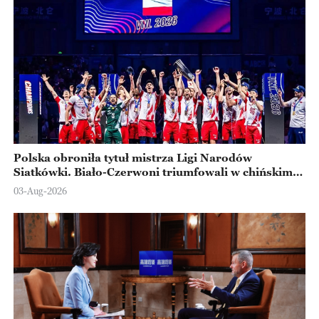
Polska obroniła tytuł mistrza Ligi Narodów
Siatkówki. Biało-Czerwoni triumfowali w chińskim
Ningbo
03-Aug-2026