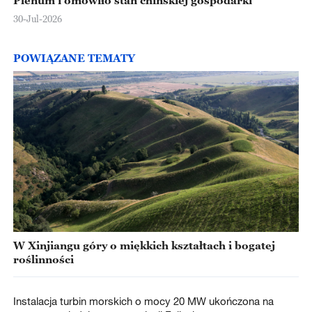
Plenum i omówiło stan chińskiej gospodarki
30-Jul-2026
POWIĄZANE TEMATY
W Xinjiangu góry o miękkich kształtach i bogatej
roślinności
Instalacja turbin morskich o mocy 20 MW ukończona na