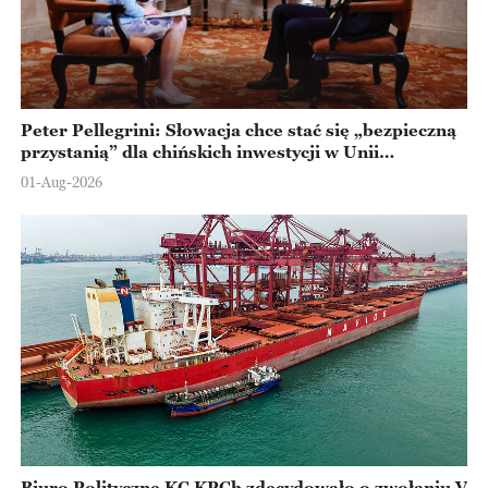
Peter Pellegrini: Słowacja chce stać się „bezpieczną
przystanią” dla chińskich inwestycji w Unii
Europejskiej
01-Aug-2026
Biuro Polityczne KC KPCh zdecydowało o zwołaniu V