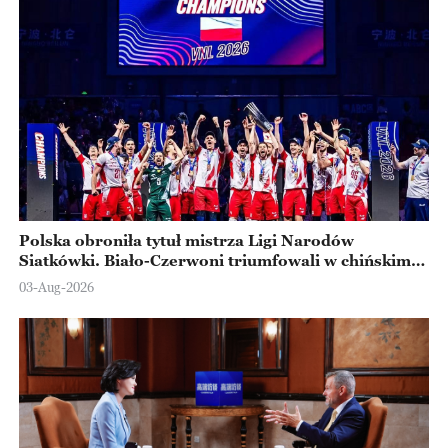
Polska obroniła tytuł mistrza Ligi Narodów
Siatkówki. Biało-Czerwoni triumfowali w chińskim
Ningbo
03-Aug-2026