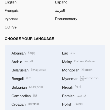
English
Español
Français
العربية
Русский
Documentary
CCTV+
CHOOSE YOUR LANGUAGE
Shqip
ລາວ
Albanian
Lao
العربية
Bahasa Melayu
Arabic
Malay
Беларуская
Монгол
Belarusian
Mongolian
বাংলা
မြန်မာဘာသာ
Bengali
Myanmar
Български
नेपाली
Bulgarian
Nepali
ខ្មែរ
فارسی
Cambodian
Persian
Hrvatski
Polski
Croatian
Polish