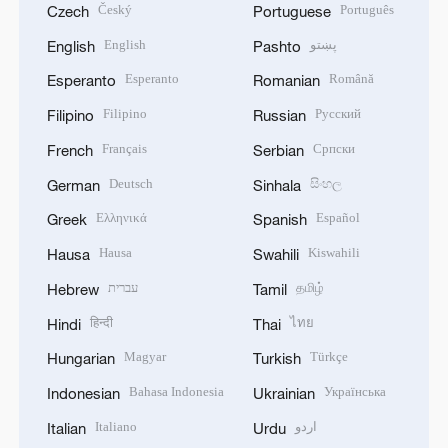
Český
Português
Czech
Portuguese
English
پښتو
English
Pashto
Esperanto
Română
Esperanto
Romanian
Filipino
Русский
Filipino
Russian
Français
Српски
French
Serbian
Deutsch
සිංහල
German
Sinhala
Ελληνικά
Español
Greek
Spanish
Hausa
Kiswahili
Hausa
Swahili
עברית
தமிழ்
Hebrew
Tamil
हिन्दी
ไทย
Hindi
Thai
Magyar
Türkçe
Hungarian
Turkish
Bahasa Indonesia
Українська
Indonesian
Ukrainian
Italiano
اردو
Italian
Urdu