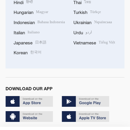
हिन्दी
ไทย
Hindi
Thai
Magyar
Türkçe
Hungarian
Turkish
Bahasa Indonesia
Українська
Indonesian
Ukrainian
Italiano
اردو
Italian
Urdu
日本語
Tiếng Việt
Japanese
Vietnamese
한국어
Korean
DOWNLOAD OUR APP