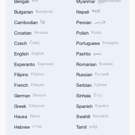
বাংলা
မြန်မာဘာသာ
Bengali
Myanmar
Български
नेपाली
Bulgarian
Nepali
ខ្មែរ
فارسی
Cambodian
Persian
Hrvatski
Polski
Croatian
Polish
Český
Português
Czech
Portuguese
English
پښتو
English
Pashto
Esperanto
Română
Esperanto
Romanian
Filipino
Русский
Filipino
Russian
Français
Српски
French
Serbian
Deutsch
සිංහල
German
Sinhala
Ελληνικά
Español
Greek
Spanish
Hausa
Kiswahili
Hausa
Swahili
עברית
தமிழ்
Hebrew
Tamil