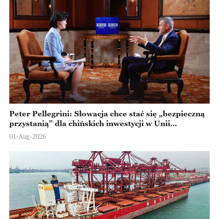
Peter Pellegrini: Słowacja chce stać się „bezpieczną
przystanią” dla chińskich inwestycji w Unii
Europejskiej
01-Aug-2026