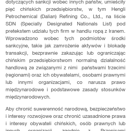
dotyczących sankcji wobec innych państw, umieściły
pięć chińskich przedsiębiorstw, w tym Hengli
Petrochemical (Dalian) Refining Co., Ltd., na liście
SDN (Specially Designated Nationals List) pod
pretekstem udziału tych firm w handlu ropą z Iranem.
Wprowadzono wobec tych podmiotów środki
sankcyjne, takie jak zamrożenie aktywów i blokadę
transakcji, bezprawnie zakazując lub ograniczając
chińskim przedsiębiorstwom normalną działalność
handlową ze związanymi z nimi państwami trzecimi
(regionami) oraz ich obywatelami, osobami prawnymi
lub innymi organizacjami, co narusza prawo
międzynarodowe i podstawowe zasady stosunków
międzynarodowych.
Aby chronić suwerenność narodową, bezpieczeństwo
i interesy rozwojowe oraz chronić uzasadnione prawa
i interesy obywateli chińskich, osób prawnych lub
innych organizacji, zgodnie z „Przepisami