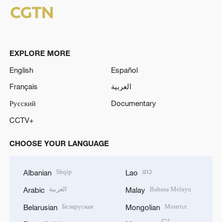
EXPLORE MORE
English
Español
Français
العربية
Русский
Documentary
CCTV+
CHOOSE YOUR LANGUAGE
Shqip
ລາວ
Albanian
Lao
العربية
Bahasa Melayu
Arabic
Malay
Беларуская
Монгол
Belarusian
Mongolian