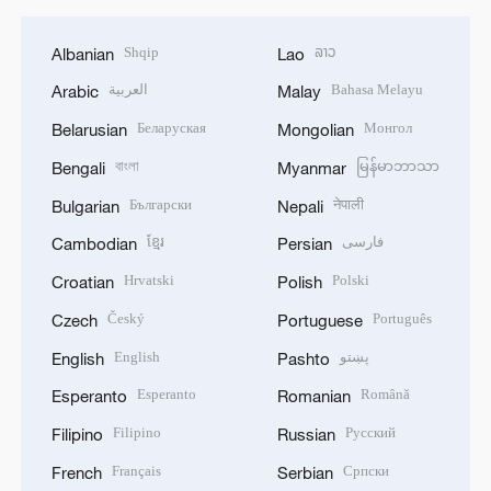
Shqip
ລາວ
Albanian
Lao
العربية
Bahasa Melayu
Arabic
Malay
Беларуская
Монгол
Belarusian
Mongolian
বাংলা
မြန်မာဘာသာ
Bengali
Myanmar
Български
नेपाली
Bulgarian
Nepali
ខ្មែរ
فارسی
Cambodian
Persian
Hrvatski
Polski
Croatian
Polish
Český
Português
Czech
Portuguese
English
پښتو
English
Pashto
Esperanto
Română
Esperanto
Romanian
Filipino
Русский
Filipino
Russian
Français
Српски
French
Serbian