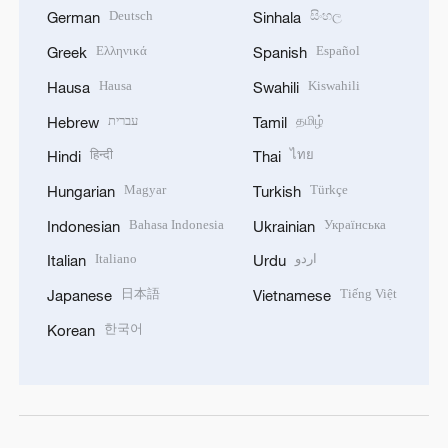
Deutsch
සිංහල
German
Sinhala
Ελληνικά
Español
Greek
Spanish
Hausa
Kiswahili
Hausa
Swahili
עברית
தமிழ்
Hebrew
Tamil
हिन्दी
ไทย
Hindi
Thai
Magyar
Türkçe
Hungarian
Turkish
Bahasa Indonesia
Українська
Indonesian
Ukrainian
Italiano
اردو
Italian
Urdu
日本語
Tiếng Việt
Japanese
Vietnamese
한국어
Korean