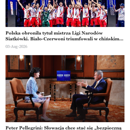
Polska obroniła tytuł mistrza Ligi Narodów
Siatkówki. Biało-Czerwoni triumfowali w chińskim
Ningbo
03-Aug-2026
Peter Pellegrini: Słowacja chce stać się „bezpieczną