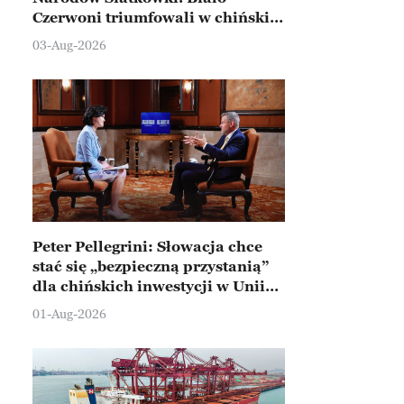
Czerwoni triumfowali w chińskim
Ningbo
03-Aug-2026
Peter Pellegrini: Słowacja chce
stać się „bezpieczną przystanią”
dla chińskich inwestycji w Unii
Europejskiej
01-Aug-2026