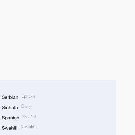
Serbian
Српски
Sinhala
සිංහල
Spanish
Español
Swahili
Kiswahili