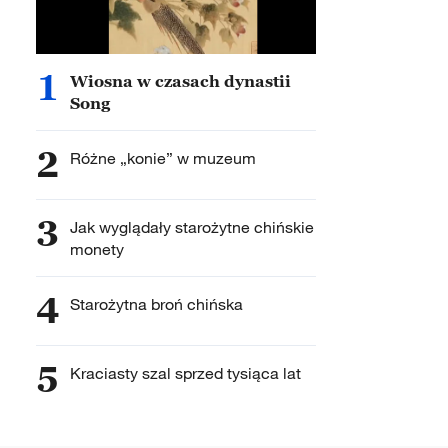
1
Wiosna w czasach dynastii
Song
2
Różne „konie” w muzeum
3
Jak wyglądały starożytne chińskie
monety
4
Starożytna broń chińska
5
Kraciasty szal sprzed tysiąca lat