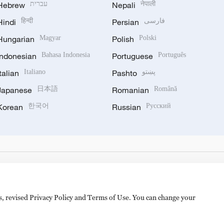
Hebrew
עברית
Nepali
नेपाली
Hindi
हिन्दी
Persian
فارسی
Hungarian
Magyar
Polish
Polski
Indonesian
Bahasa Indonesia
Portuguese
Português
Italian
Italiano
Pashto
پښتو
Japanese
日本語
Romanian
Română
Korean
한국어
Russian
Русский
es, revised Privacy Policy and Terms of Use. You can change your