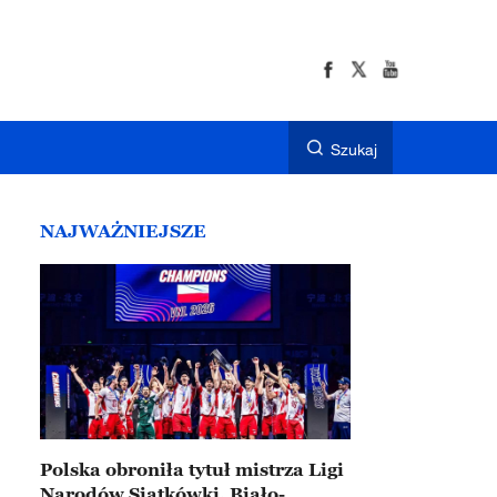
Szukaj
NAJWAŻNIEJSZE
Polska obroniła tytuł mistrza Ligi
Narodów Siatkówki. Biało-