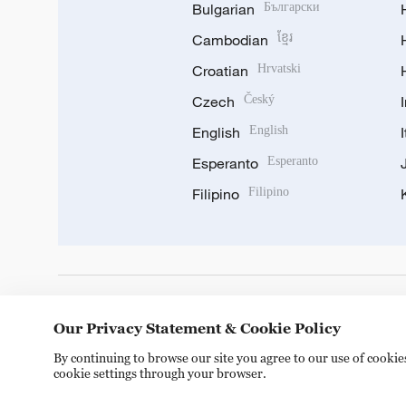
Bulgarian
Български
Cambodian
ខ្មែរ
Croatian
Hrvatski
Czech
Český
English
English
Esperanto
Esperanto
Filipino
Filipino
DOWNLOAD OUR APP
Our Privacy Statement & Cookie Policy
By continuing to browse our site you agree to our use of cooki
cookie settings through your browser.