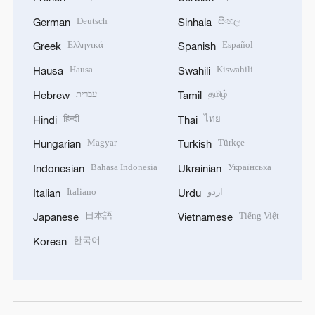
Deutsch
සිංහල
German
Sinhala
Ελληνικά
Español
Greek
Spanish
Hausa
Kiswahili
Hausa
Swahili
עברית
தமிழ்
Hebrew
Tamil
हिन्दी
ไทย
Hindi
Thai
Magyar
Türkçe
Hungarian
Turkish
Bahasa Indonesia
Українська
Indonesian
Ukrainian
Italiano
اردو
Italian
Urdu
日本語
Tiếng Việt
Japanese
Vietnamese
한국어
Korean