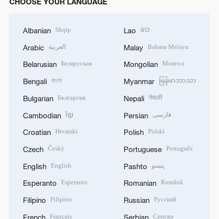
CHOOSE YOUR LANGUAGE
Shqip
ລາວ
Albanian
Lao
العربية
Bahasa Melayu
Arabic
Malay
Беларуская
Монгол
Belarusian
Mongolian
বাংলা
မြန်မာဘာသာ
Bengali
Myanmar
Български
नेपाली
Bulgarian
Nepali
ខ្មែរ
فارسی
Cambodian
Persian
Hrvatski
Polski
Croatian
Polish
Český
Português
Czech
Portuguese
English
پښتو
English
Pashto
Esperanto
Română
Esperanto
Romanian
Filipino
Русский
Filipino
Russian
Français
Српски
French
Serbian