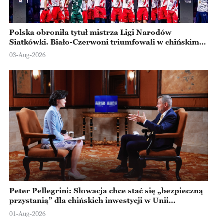
Polska obroniła tytuł mistrza Ligi Narodów
Siatkówki. Biało-Czerwoni triumfowali w chińskim
Ningbo
03-Aug-2026
Peter Pellegrini: Słowacja chce stać się „bezpieczną
przystanią” dla chińskich inwestycji w Unii
Europejskiej
01-Aug-2026