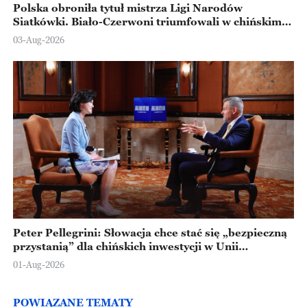
Polska obroniła tytuł mistrza Ligi Narodów
Siatkówki. Biało-Czerwoni triumfowali w chińskim
Ningbo
03-Aug-2026
Peter Pellegrini: Słowacja chce stać się „bezpieczną
przystanią” dla chińskich inwestycji w Unii
Europejskiej
01-Aug-2026
POWIĄZANE TEMATY