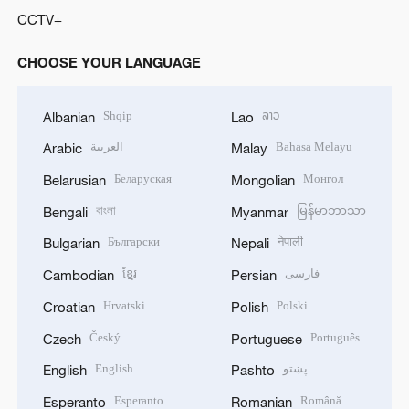
CCTV+
CHOOSE YOUR LANGUAGE
Shqip
ລາວ
Albanian
Lao
العربية
Bahasa Melayu
Arabic
Malay
Беларуская
Монгол
Belarusian
Mongolian
বাংলা
မြန်မာဘာသာ
Bengali
Myanmar
Български
नेपाली
Bulgarian
Nepali
ខ្មែរ
فارسی
Cambodian
Persian
Hrvatski
Polski
Croatian
Polish
Český
Português
Czech
Portuguese
English
پښتو
English
Pashto
Esperanto
Română
Esperanto
Romanian