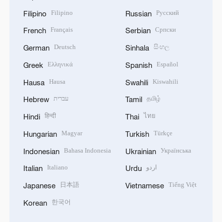
Filipino
Русский
Filipino
Russian
Français
Српски
French
Serbian
Deutsch
සිංහල
German
Sinhala
Ελληνικά
Español
Greek
Spanish
Hausa
Kiswahili
Hausa
Swahili
עברית
தமிழ்
Hebrew
Tamil
हिन्दी
ไทย
Hindi
Thai
Magyar
Türkçe
Hungarian
Turkish
Bahasa Indonesia
Українська
Indonesian
Ukrainian
Italiano
اردو
Italian
Urdu
日本語
Tiếng Việt
Japanese
Vietnamese
한국어
Korean